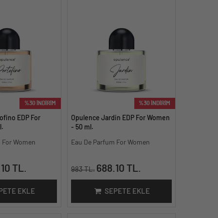
%30 İNDİRİM
%30 İNDİRİM
ofino EDP For
Opulence Jardin EDP For Women
.
- 50 ml.
m For Women
Eau De Parfum For Women
10 TL.
688.10 TL.
983 TL.
PETE EKLE
SEPETE EKLE