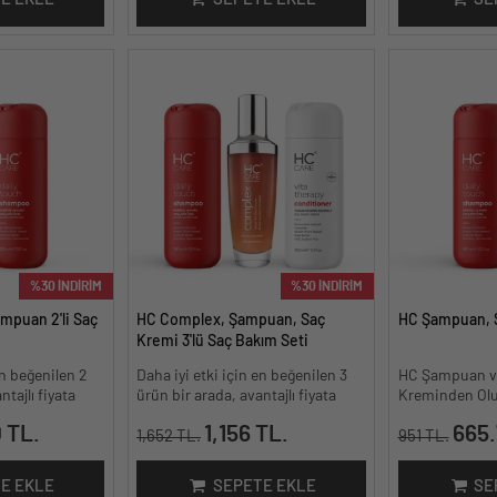
%30 İNDİRİM
%30 İNDİRİM
mpuan 2'li Saç
HC Complex, Şampuan, Saç
HC Şampuan, S
Kremi 3'lü Saç Bakım Seti
en beğenilen 2
Daha iyi etki için en beğenilen 3
HC Şampuan v
tajlı fiyata
ürün bir arada, avantajlı fiyata
Kreminden Oluş
 TL.
1,156 TL.
665.
1,652 TL.
951 TL.
E EKLE
SEPETE EKLE
SE