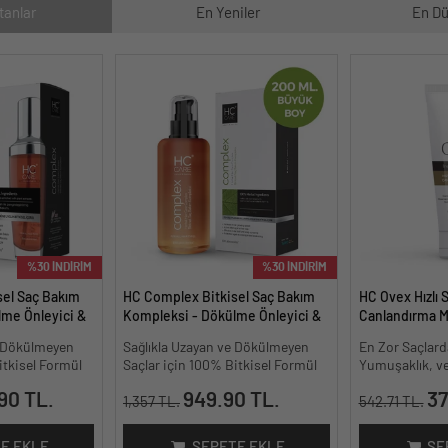
tanlar
En Yeniler
En Dü
%30 İNDİRİM
%30 İNDİRİM
sel Saç Bakım
HC Complex Bitkisel Saç Bakım
HC Ovex Hızlı 
me Önleyici &
Kompleksi - Dökülme Önleyici &
Canlandırma M
isel Bakım -
Yoğun Onarıcı Bitkisel Bakım -
e Dökülmeyen
Sağlıkla Uzayan ve Dökülmeyen
En Zor Saçlard
200 ml.
itkisel Formül
Saçlar için 100% Bitkisel Formül
Yumuşaklık, ve
90 TL.
949.90 TL.
37
1,357 TL.
542.71 TL.
E EKLE
SEPETE EKLE
SE