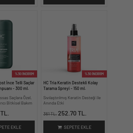
%30 İNDİRİM
%30 İNDİRİM
t İnce Telli Saçlar
HC Tria Keratin Destekli Kolay
mpuanı - 300 ml.
Tarama Spreyi - 150 ml.
assas Saçlara Özel,
Sıvılaştırılmış Keratin Desteği ile
ıcı Bitkisel Bakım
Anında Etki
 TL.
252.70 TL.
361 TL.
PETE EKLE
SEPETE EKLE