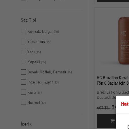
Saç Tipi
Kıvırcık, Dalgalı
(19)
Yıpranmış
(18)
Yağlı
(15)
Kepekli
(15)
Boyalı, Röfleli, Permalı
(14)
HC Brazilian Kerat
İnce Telli, Zayıf
(13)
Fönlü Saçlar İçin S
Şampuan - 300 ml
Brezilya Fönlü Saçl
Kuru
(13)
Destekli Sülfatsız
Normal
(12)
Hat
347.90
497 TL.
SEPET
İçerik