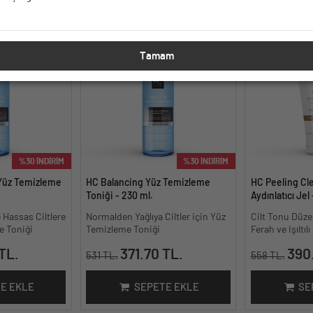
Tamam
%30 İNDİRİM
%30 İNDİRİM
Yüz Temizleme
HC Balancing Yüz Temizleme
HC Peeling Cle
Toniği - 230 ml.
Aydınlatıcı Jel 
 Hassas Ciltlere
Normalden Yağlıya Ciltler için Yüz
Cilt Tonu Düzen
e Toniği
Temizleme Toniği
Ferah ve Işıltı
TL.
371.70 TL.
390
531 TL.
558 TL.
E EKLE
SEPETE EKLE
SE