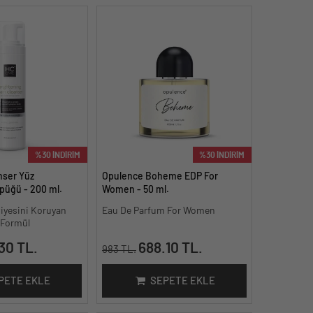
%30 İNDİRİM
%30 İNDİRİM
nser Yüz
Opulence Boheme EDP For
üğü - 200 ml.
Women - 50 ml.
iyesini Koruyan
Eau De Parfum For Women
ı Formül
30 TL.
688.10 TL.
983 TL.
PETE EKLE
SEPETE EKLE