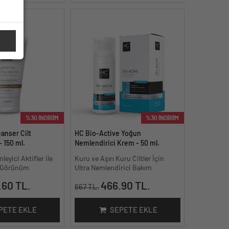
%30 İNDİRİM
%30 İNDİRİM
anser Cilt
HC Bio-Active Yoğun
- 150 ml.
Nemlendirici Krem - 50 ml.
leyici Aktifler ile
Kuru ve Aşırı Kuru Ciltler İçin
lı Görünüm
Ultra Nemlendirici Bakım
.60 TL.
466.90 TL.
667 TL.
PETE EKLE
SEPETE EKLE