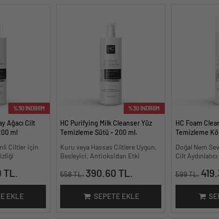
%30 İNDİRİM
%30 İNDİRİM
y Ağacı Cilt
HC Purifying Milk Cleanser Yüz
HC Foam Clea
200 ml
Temizleme Sütü - 200 ml.
Temizleme Köp
li Ciltler için
Kuru veya Hassas Ciltlere Uygun,
Doğal Nem Sev
zliği
Besleyici, Antioksidan Etki
Cilt Aydınlatıc
 TL.
390.60 TL.
419.
558 TL.
599 TL.
E EKLE
SEPETE EKLE
SE