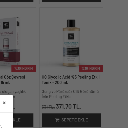
%30 İNDİRİM
%30 İNDİRİM
l Göz Çevresi
HC Glycolic Acid %5 Peeling Etkili
15 ml.
Tonik - 200 ml.
oluşan yaşlılık
Genç ve Pürüzsüz Cilt Görünümü
arşı bakım
İçin Peeling Etkisi
90 TL.
371.70 TL.
531 TL.
PETE EKLE
SEPETE EKLE
.