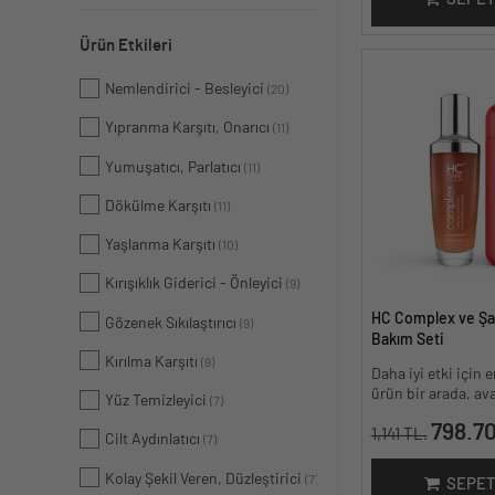
Ürün Etkileri
Nemlendirici - Besleyici
(20)
Yıpranma Karşıtı, Onarıcı
(11)
Yumuşatıcı, Parlatıcı
(11)
Dökülme Karşıtı
(11)
Yaşlanma Karşıtı
(10)
Kırışıklık Giderici - Önleyici
(9)
HC Complex ve Şa
Gözenek Sıkılaştırıcı
(9)
Bakım Seti
Kırılma Karşıtı
(9)
Daha iyi etki için 
ürün bir arada, avan
Yüz Temizleyici
(7)
798.70
1,141 TL.
Cilt Aydınlatıcı
(7)
Kolay Şekil Veren, Düzleştirici
(7)
SEPET