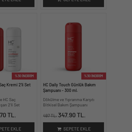
%30 İNDİRİM
%30 İNDİRİM
aç Kremi 2'li Set
HC Daily Touch Günlük Bakım
Şampuanı - 300 ml.
e HC Saç
Dökülme ve Yıpranma Karşıtı
an 2'li Set
Bitkisel Bakım Şampuanı
70 TL.
347.90 TL.
497 TL.
PETE EKLE
SEPETE EKLE