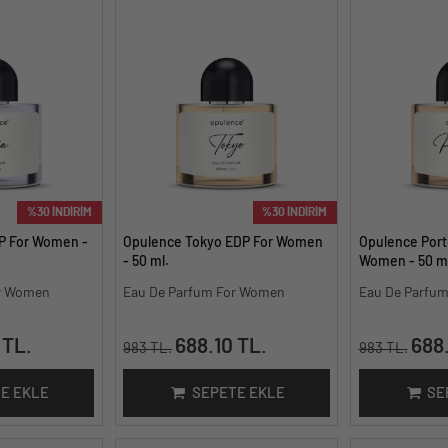
%30 İNDİRİM
%30 İNDİRİM
P For Women -
Opulence Tokyo EDP For Women
Opulence Port
- 50 ml.
Women - 50 ml
or Women
Eau De Parfum For Women
Eau De Parfu
 TL.
688.10 TL.
688.
983 TL.
983 TL.
E EKLE
SEPETE EKLE
SE