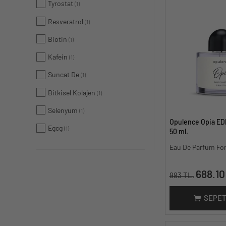
Tyrostat
(1)
Resveratrol
(1)
Biotin
(1)
Kafein
(1)
Suncat De
(1)
Bitkisel Kolajen
(1)
Selenyum
(1)
Opulence Opia ED
Egcg
(1)
50 ml.
Eau De Parfum F
688.10
983 TL.
SEPET