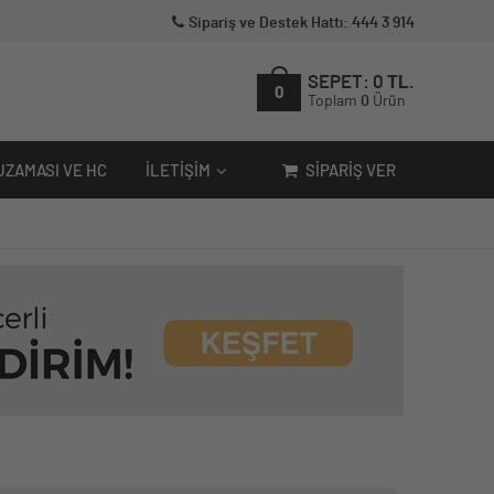
Sipariş ve Destek Hattı: 444 3 914
SEPET:
0
TL.
0
Toplam
0
Ürün
UZAMASI VE HC
İLETIŞIM
SIPARIŞ VER