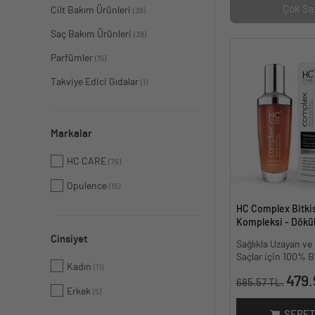
Çok Sa
Cilt Bakım Ürünleri
(38)
Saç Bakım Ürünleri
(38)
Parfümler
(15)
Takviye Edici Gıdalar
(1)
Markalar
HC CARE
(76)
Opulence
(15)
HC Complex Bitki
Kompleksi - Dökül
Yoğun Onarıcı Bitk
Cinsiyet
Sağlıkla Uzayan v
100 ml
Saçlar için 100% B
Kadın
(11)
479.
685.57 TL.
Erkek
(5)
SEPET