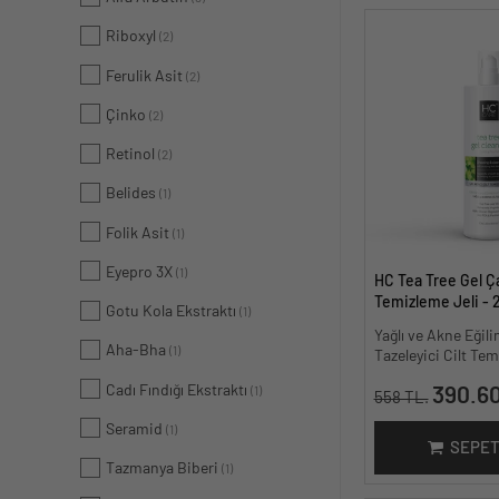
Riboxyl
(2)
Ferulik Asit
(2)
Çinko
(2)
Retinol
(2)
Belides
(1)
Folik Asit
(1)
Eyepro 3X
(1)
HC Tea Tree Gel Ça
Temizleme Jeli - 
Gotu Kola Ekstraktı
(1)
Yağlı ve Akne Eğilim
Aha-Bha
(1)
Tazeleyici Cilt Temi
Cadı Fındığı Ekstraktı
390.60
(1)
558 TL.
Seramid
(1)
SEPET
Tazmanya Biberi
(1)