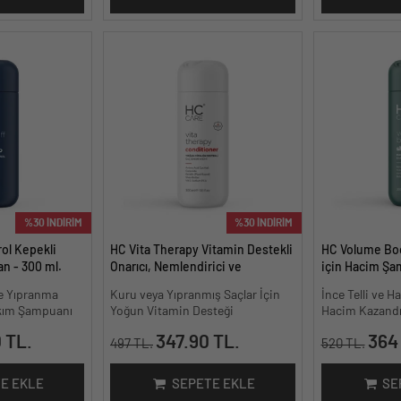
%30 İNDİRİM
%30 İNDİRİM
ol Kepekli
HC Vita Therapy Vitamin Destekli
HC Volume Boos
n - 300 ml.
Onarıcı, Nemlendirici ve
için Hacim Şa
Besleyici Saç Kremi – 300 ml.
e Yıpranma
Kuru veya Yıpranmış Saçlar İçin
İnce Telli ve H
akım Şampuanı
Yoğun Vitamin Desteği
Hacim Kazandır
 TL.
347.90 TL.
364
497 TL.
520 TL.
E EKLE
SEPETE EKLE
SE