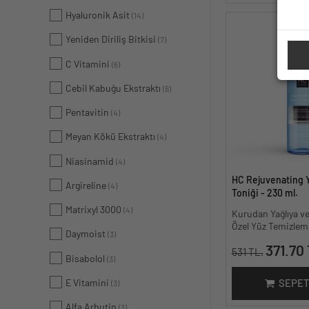
Hyaluronik Asit
(14)
Yeniden Diriliş Bitkisi
(7)
C Vitamini
(6)
Cebil Kabuğu Ekstraktı
(6)
Pentavitin
(4)
Meyan Kökü Ekstraktı
(4)
Niasinamid
(4)
HC Rejuvenating 
Argireline
(4)
Toniği - 230 ml.
Matrixyl 3000
(4)
Kurudan Yağlıya ve
Özel Yüz Temizlem
Daymoist
(3)
371.70 
531 TL.
Bisabolol
(3)
E Vitamini
SEPET
(3)
Alfa Arbutin
(3)