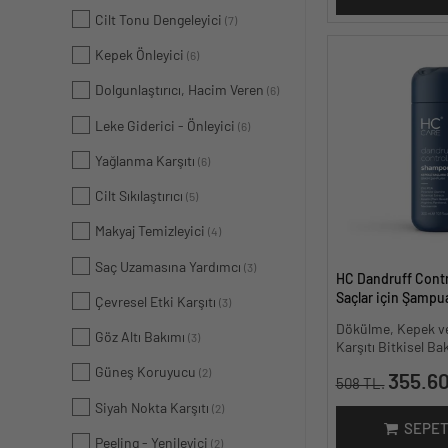
Cilt Tonu Dengeleyici
(7)
Kepek Önleyici
(6)
Dolgunlaştırıcı, Hacim Veren
(6)
Leke Giderici - Önleyici
(6)
Yağlanma Karşıtı
(6)
Cilt Sıkılaştırıcı
(5)
Makyaj Temizleyici
(4)
Saç Uzamasına Yardımcı
(3)
HC Dandruff Contr
Saçlar için Şampua
Çevresel Etki Karşıtı
(3)
Dökülme, Kepek v
Göz Altı Bakımı
(3)
Karşıtı Bitkisel B
Güneş Koruyucu
(2)
355.60
508 TL.
Siyah Nokta Karşıtı
(2)
SEPET
Peeling - Yenileyici
(2)