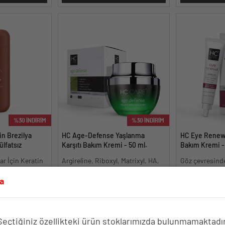
%30 İNDİRİM
%30 İNDİRİM
in Brezilya
HC Age-Defense Yaşlanma
HC Eye Renewa
ülfatsız
Karşıtı Bakım Kremi - 50 ml.
Bakım Kremi - 
.
ar İçin Keratin
Argireline, Riboxyl, Matrixyl, HA,
Göz çevresinde 
 Formül
DayMoist ve Yeniden Diriliş
belirtilerine k
Bitkisi
a
 TL.
466.90 TL.
410.
667 TL.
587 TL.
E EKLE
SEPETE EKLE
SE
Seçtiğiniz özellikteki ürün stoklarımızda bulunmamaktadır