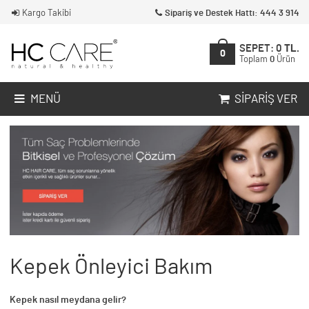
Kargo Takibi
Sipariş ve Destek Hattı: 444 3 914
SEPET:
0
TL.
0
Toplam
0
Ürün
MENÜ
SIPARIŞ VER
Kepek Önleyici Bakım
Kepek nasıl meydana gelir?