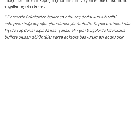
bileşenler, mevcut kepeğin giderilmesini ve yeni kepek oluşumunu
engellemeyi destekler.
* Kozmetik ürünlerden beklenen etki, saç derisi kuruluğu gibi
sebeplere bağlı kepeğin giderilmesi yönündedir. Kepek problemi olan
kişide saç derisi dışında kaş, şakak, alın gibi bölgelerde kızarıklıkla
birlikte oluşan döküntüler varsa doktora başvurulması doğru olur.