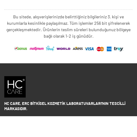
Bu sitede, alışverişlerinizde belirttiğiniz bilgileriniz 3. kişi ve
kurumlarla kesinlikle paylaşılmaz. Tüm işlemler 256 bit şifrelenerek
gerçekleşmektedir. Ürünlerin teslim süreleri bulunduğunuz bölgeye
bağlı olarak 1-2 iş günüdür.
HC CARE, ERC BITKISEL KOZMETIK LABORATUVARLARI'NIN TESCILLI
MARKASIDIR.
YASAL UYARI: Sitede kullanılan yazı ve görseller, TURKTRUST A.Ş. zaman
damgası ile tescillenmiş, ayrıca DMCA tarafından koruma altına alınmıştır.
Üzerinde değişiklik yapılarak dahi kullanımı halinde herhangi bir uyarı
yapılmaksızın hukiki işlem başlatılacaktır.