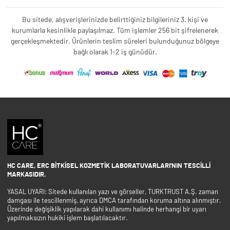
Bu sitede, alışverişlerinizde belirttiğiniz bilgileriniz 3. kişi ve
kurumlarla kesinlikle paylaşılmaz. Tüm işlemler 256 bit şifrelenerek
gerçekleşmektedir. Ürünlerin teslim süreleri bulunduğunuz bölgeye
bağlı olarak 1-2 iş günüdür.
HC CARE, ERC BITKISEL KOZMETIK LABORATUVARLARI'NIN TESCILLI
MARKASIDIR.
YASAL UYARI: Sitede kullanılan yazı ve görseller, TURKTRUST A.Ş. zaman
damgası ile tescillenmiş, ayrıca DMCA tarafından koruma altına alınmıştır.
Üzerinde değişiklik yapılarak dahi kullanımı halinde herhangi bir uyarı
yapılmaksızın hukiki işlem başlatılacaktır.