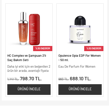
%30 İNDİRİM
%30 İNDİRİM
HC Complex ve Şampuan 2'li
Opulence Opia EDP For Women
Saç Bakım Seti
- 50 ml.
Daha iyi etki için en beğenilen 2
Eau De Parfum For Women
ürün bir arada, avantajlı fiyata
798.70 TL.
688.10 TL.
1,141 TL.
983 TL.
ÜRÜNÜ İNCELE
ÜRÜNÜ İNCELE