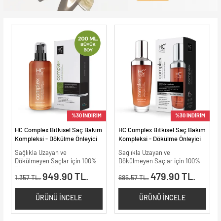
%30 İNDİRİM
%30 İNDİRİM
HC Complex Bitkisel Saç Bakım
HC Complex Bitkisel Saç Bakım
Kompleksi - Dökülme Önleyici
Kompleksi - Dökülme Önleyici
& Yoğun Onarıcı Bitkisel Bakım
& Yoğun Onarıcı Bitkisel Bakım
Sağlıkla Uzayan ve
Sağlıkla Uzayan ve
- 200 ml.
- 100 ml
Dökülmeyen Saçlar için 100%
Dökülmeyen Saçlar için 100%
Bitkisel Formül
Bitkisel Formül
949.90 TL.
479.90 TL.
1,357 TL.
685.57 TL.
ÜRÜNÜ İNCELE
ÜRÜNÜ İNCELE