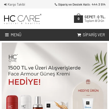
Kargo Takibi
Sipariş ve Destek Hattı: 444 3 914
SEPET:
0
TL.
0
Toplam
0
Ürün
MENÜ
SIPARIŞ VER