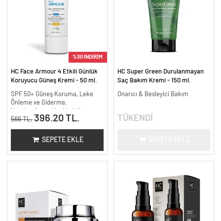
%30 İNDİRİM
HC Face Armour 4 Etkili Günlük
HC Super Green Durulanmayan
Koruyucu Güneş Kremi - 50 ml.
Saç Bakım Kremi - 150 ml.
SPF 50+ Güneş Koruma, Leke
Onarıcı & Besleyici Bakım
Önleme ve Giderme,
Nemlendirme, Mavi Işık Koruma
396.20 TL.
TÜKENDİ
566 TL.
SEPETE EKLE
SEPETE EKLE