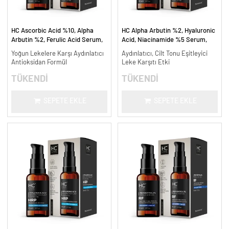
HC Ascorbic Acid %10, Alpha
HC Alpha Arbutin %2, Hyaluronic
Arbutin %2, Ferulic Acid Serum,
Acid, Niacinamide %5 Serum,
Koyu ve Yoğun Leke Karşıtı - 30
Leke Karşıtı ve Aydınlatıcı - 30
Yoğun Lekelere Karşı Aydınlatıcı
Aydınlatıcı, Cilt Tonu Eşitleyici
ml.
ml.
Antioksidan Formül
Leke Karşıtı Etki
TÜKENDİ
TÜKENDİ
SEPETE EKLE
SEPETE EKLE