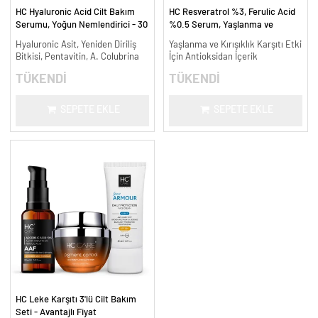
HC Hyaluronic Acid Cilt Bakım
HC Resveratrol %3, Ferulic Acid
Serumu, Yoğun Nemlendirici - 30
%0.5 Serum, Yaşlanma ve
ml.
Kırışıklık Karşıtı - 30 ml.
Hyaluronic Asit, Yeniden Diriliş
Yaşlanma ve Kırışıklık Karşıtı Etki
Bitkisi, Pentavitin, A. Colubrina
İçin Antioksidan İçerik
TÜKENDİ
TÜKENDİ
SEPETE EKLE
SEPETE EKLE
HC Leke Karşıtı 3'lü Cilt Bakım
Seti - Avantajlı Fiyat