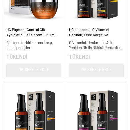
HC Pigment Control Cilt
HC Lipozomal C Vitamini
Aydınlatıcı Leke Kremi - 50 ml.
Serumu, Leke Karşıtı ve
Aydınlatıcı - 30 ml.
Cilt tonu farklılıklarına karşı,
C Vitamini, Hyaluronic Asit,
doğal peptitler
Yeniden Diriliş Bitkisi, Pentavitin
TÜKENDİ
TÜKENDİ
SEPETE EKLE
SEPETE EKLE