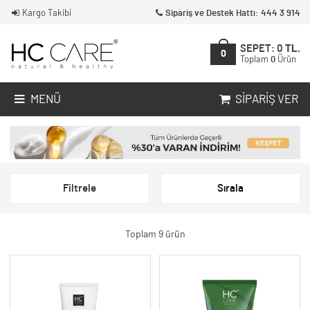
Kargo Takibi
Sipariş ve Destek Hattı: 444 3 914
SEPET:
0
TL.
0
Toplam
0
Ürün
MENÜ
SIPARIŞ VER
Filtrele
Sırala
Toplam 9 ürün