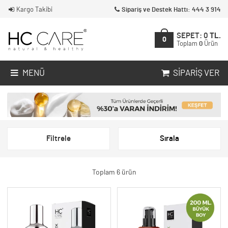
Kargo Takibi
Sipariş ve Destek Hattı: 444 3 914
SEPET:
0
TL.
0
Toplam
0
Ürün
MENÜ
SIPARIŞ VER
Filtrele
Sırala
Toplam 6 ürün