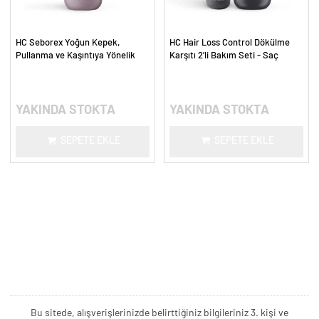
HC Seborex Yoğun Kepek,
HC Hair Loss Control Dökülme
Pullanma ve Kaşıntıya Yönelik
Karşıtı 2’li Bakım Seti - Saç
Saç Derisi Bakım Şampuanı - 300
Güçlendirici Yoğun Bakım
ml.
YAKINDA STOKTA
YAKINDA STOKTA
SEPETE EKLE
SEPETE EKLE
Bu sitede, alışverişlerinizde belirttiğiniz bilgileriniz 3. kişi ve