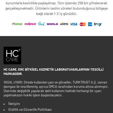
kurumlarla kesinlikle paylaşılmaz. Tüm işlemler 256 bit şifrelenerek
gerçekleşmektedir. Ürünlerin teslim süreleri bulunduğunuz bölgeye
bağlı olarak 1-2 iş günüdür.
HC CARE, ERC BITKISEL KOZMETIK LABORATUVARLARI'NIN TESCILLI
MARKASIDIR.
YASAL UYARI: Sitede kullanılan yazı ve görseller, TURKTRUST A.Ş. zaman
damgası ile tescillenmiş, ayrıca DMCA tarafından koruma altına alınmıştır.
Üzerinde değişiklik yapılarak dahi kullanımı halinde herhangi bir uyarı
yapılmaksızın hukiki işlem başlatılacaktır.
İletişim
Gizlilik ve Güvenlik Politikası