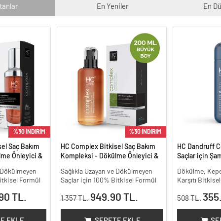
tanlar
En Yeniler
En Dü
%30 İNDİRİM
%30 İNDİRİM
sel Saç Bakım
HC Complex Bitkisel Saç Bakım
HC Dandruff C
me Önleyici &
Kompleksi - Dökülme Önleyici &
Saçlar için Şa
isel Bakım -
Yoğun Onarıcı Bitkisel Bakım -
e Dökülmeyen
Sağlıkla Uzayan ve Dökülmeyen
Dökülme, Kepe
200 ml.
itkisel Formül
Saçlar için 100% Bitkisel Formül
Karşıtı Bitkis
90 TL.
949.90 TL.
355
1,357 TL.
508 TL.
E EKLE
SEPETE EKLE
SE