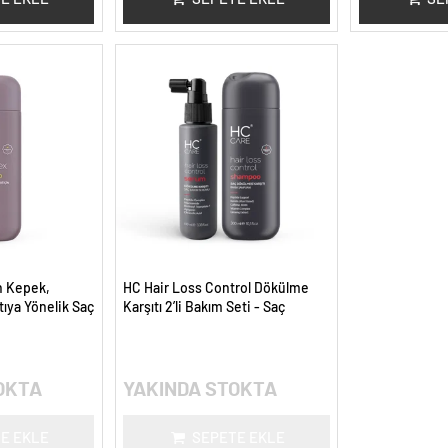
n Kepek,
HC Hair Loss Control Dökülme
ıya Yönelik Saç
Karşıtı 2’li Bakım Seti - Saç
uanı - 300 ml.
Güçlendirici Yoğun Bakım
OKTA
YAKINDA STOKTA
E EKLE
SEPETE EKLE