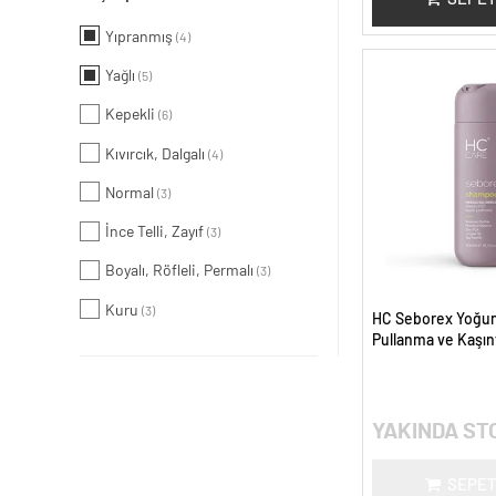
Yıpranmış
(4)
Yağlı
(5)
Kepekli
(6)
Kıvırcık, Dalgalı
(4)
Normal
(3)
İnce Telli, Zayıf
(3)
Boyalı, Röfleli, Permalı
(3)
Kuru
(3)
HC Seborex Yoğu
Pullanma ve Kaşınt
Derisi Bakım Şamp
YAKINDA ST
SEPET