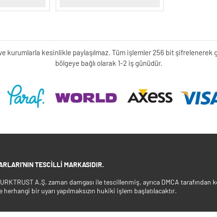
kişi ve kurumlarla kesinlikle paylaşılmaz. Tüm işlemler 256 bit şifrelene
bölgeye bağlı olarak 1-2 iş günüdür.
RLARI'NIN TESCILLI MARKASIDIR.
 TURKTRUST A.Ş. zaman damgası ile tescillenmiş, ayrıca DMCA tarafından ko
e herhangi bir uyarı yapılmaksızın hukiki işlem başlatılacaktır.