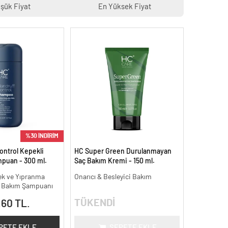
şük Fiyat
En Yüksek Fiyat
%30 İNDİRİM
ontrol Kepekli
HC Super Green Durulanmayan
mpuan - 300 ml.
Saç Bakım Kremi - 150 ml.
k ve Yıpranma
Onarıcı & Besleyici Bakım
el Bakım Şampuanı
TÜKENDİ
.60 TL.
PETE EKLE
SEPETE EKLE