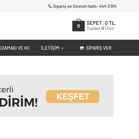
Sipariş ve Destek Hattı: 444 3 914
SEPET:
0
TL.
0
Toplam
0
Ürün
UZAMASI VE HC
İLETIŞIM
SIPARIŞ VER