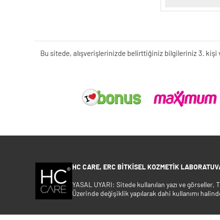
Bu sitede, alışverişlerinizde belirttiğiniz bilgileriniz 3. 
HC CARE, ERC BITKISEL KOZMETIK LABORATUVA
YASAL UYARI: Sitede kullanılan yazı ve görseller,
Üzerinde değişiklik yapılarak dahi kullanımı halind