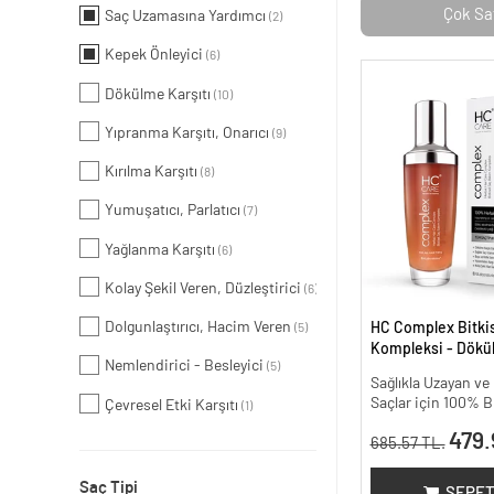
Çok Sa
Saç Uzamasına Yardımcı
(2)
Kepek Önleyici
(6)
Dökülme Karşıtı
(10)
Yıpranma Karşıtı, Onarıcı
(9)
Kırılma Karşıtı
(8)
Yumuşatıcı, Parlatıcı
(7)
Yağlanma Karşıtı
(6)
Kolay Şekil Veren, Düzleştirici
(6)
Dolgunlaştırıcı, Hacim Veren
HC Complex Bitki
(5)
Kompleksi - Dökül
Nemlendirici - Besleyici
(5)
Yoğun Onarıcı Bitk
Sağlıkla Uzayan v
100 ml
Saçlar için 100% B
Çevresel Etki Karşıtı
(1)
479.
685.57 TL.
Saç Tipi
SEPET