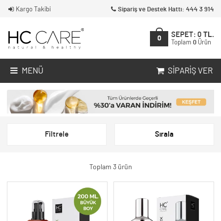
Kargo Takibi
Sipariş ve Destek Hattı: 444 3 914
SEPET:
0
TL.
0
Toplam
0
Ürün
MENÜ
SIPARIŞ VER
Filtrele
Sırala
Toplam 3 ürün