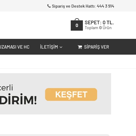
Sipariş ve Destek Hattı: 444 3 914
SEPET:
0
TL.
0
Toplam
0
Ürün
UZAMASI VE HC
İLETIŞIM
SIPARIŞ VER