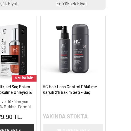
şük Fiyat
En Yüksek Fiyat
%30 İNDİRİM
tkisel Saç Bakım
HC Hair Loss Control Dökülme
ökülme Önleyici &
Karşıtı 2’li Bakım Seti - Saç
Bitkisel Bakım -
Güçlendirici Yoğun Bakım
an ve Dökülmeyen
0% Bitkisel Formül
YAKINDA STOKTA
79.90 TL.
PETE EKLE
SEPETE EKLE