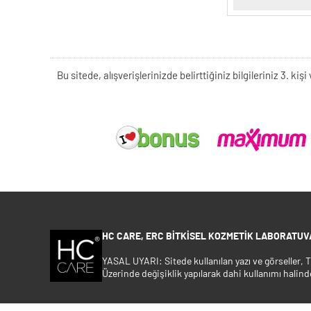
Bu sitede, alışverişlerinizde belirttiğiniz bilgileriniz 3. 
HC CARE, ERC BITKISEL KOZMETIK LABORATUVA
YASAL UYARI: Sitede kullanılan yazı ve görseller,
Üzerinde değişiklik yapılarak dahi kullanımı halind