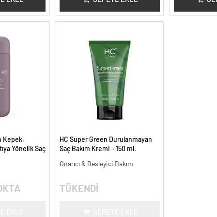
n Kepek,
HC Super Green Durulanmayan
ıya Yönelik Saç
Saç Bakım Kremi - 150 ml.
uanı - 300 ml.
Onarıcı & Besleyici Bakım
OKTA
TÜKENDİ
E EKLE
SEPETE EKLE