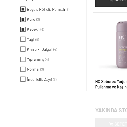
Boyalı, Röfleli, Permalı
(3)
Kuru
(3)
Kepekli
(6)
Yağlı
(5)
Kıvırcık, Dalgalı
(4)
Yıpranmış
(4)
Normal
(3)
İnce Telli, Zayıf
(3)
HC Seborex Yoğu
Pullanma ve Kaşınt
Derisi Bakım Şamp
YAKINDA ST
SEPET