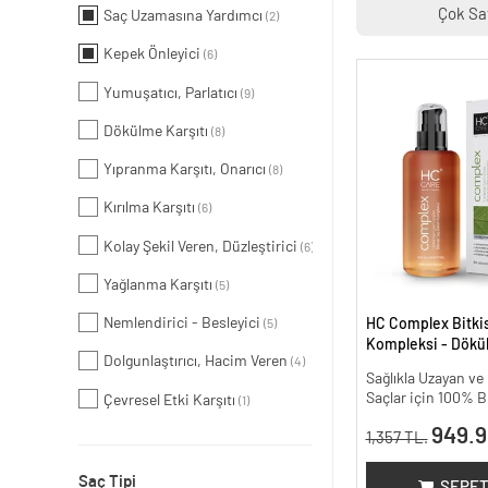
Çok Sa
Saç Uzamasına Yardımcı
(2)
Kepek Önleyici
(6)
Yumuşatıcı, Parlatıcı
(9)
Dökülme Karşıtı
(8)
Yıpranma Karşıtı, Onarıcı
(8)
Kırılma Karşıtı
(6)
Kolay Şekil Veren, Düzleştirici
(6)
Yağlanma Karşıtı
(5)
Nemlendirici - Besleyici
HC Complex Bitki
(5)
Kompleksi - Dökül
Dolgunlaştırıcı, Hacim Veren
(4)
Yoğun Onarıcı Bitk
Sağlıkla Uzayan v
200 ml.
Saçlar için 100% B
Çevresel Etki Karşıtı
(1)
949.9
1,357 TL.
Saç Tipi
SEPET