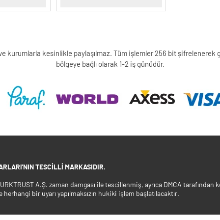
kişi ve kurumlarla kesinlikle paylaşılmaz. Tüm işlemler 256 bit şifrelene
bölgeye bağlı olarak 1-2 iş günüdür.
RLARI'NIN TESCILLI MARKASIDIR.
 TURKTRUST A.Ş. zaman damgası ile tescillenmiş, ayrıca DMCA tarafından ko
e herhangi bir uyarı yapılmaksızın hukiki işlem başlatılacaktır.