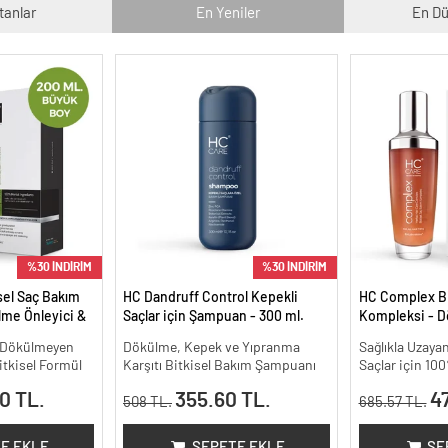
tanlar
En Yeniler
En Dü
%30 İNDİRİM
%30 İNDİRİM
sel Saç Bakım
HC Dandruff Control Kepekli
HC Complex Bi
me Önleyici &
Saçlar için Şampuan - 300 ml.
Kompleksi - D
isel Bakım -
Yoğun Onarıcı 
e Dökülmeyen
Dökülme, Kepek ve Yıpranma
Sağlıkla Uzay
100 ml
itkisel Formül
Karşıtı Bitkisel Bakım Şampuanı
Saçlar için 10
0 TL.
355.60 TL.
4
508 TL.
685.57 TL.
E EKLE
SEPETE EKLE
SE