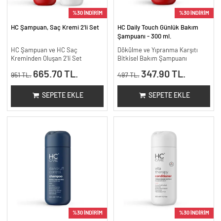
%30 İNDİRİM
%30 İNDİRİM
HC Şampuan, Saç Kremi 2'li Set
HC Daily Touch Günlük Bakım
Şampuanı - 300 ml.
HC Şampuan ve HC Saç
Dökülme ve Yıpranma Karşıtı
Kreminden Oluşan 2'li Set
Bitkisel Bakım Şampuanı
665.70 TL.
347.90 TL.
951 TL.
497 TL.
SEPETE EKLE
SEPETE EKLE
%30 İNDİRİM
%30 İNDİRİM