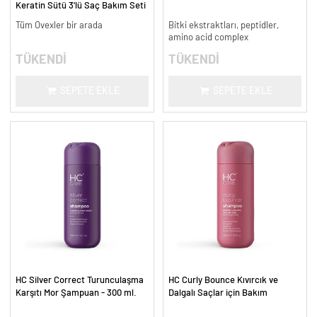
Keratin Sütü 3'lü Saç Bakım Seti
Tüm Ovexler bir arada
Bitki ekstraktları, peptidler,
amino acid complex
TÜKENDİ
TÜKENDİ
SEPETE EKLE
SEPETE EKLE
HC Silver Correct Turunculaşma
HC Curly Bounce Kıvırcık ve
Karşıtı Mor Şampuan - 300 ml.
Dalgalı Saçlar için Bakım
Şampuanı - 300 ml.