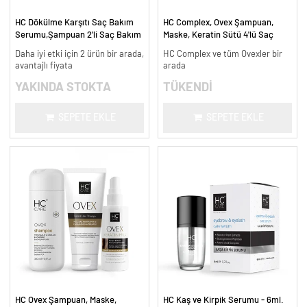
HC Dökülme Karşıtı Saç Bakım
HC Complex, Ovex Şampuan,
Serumu,Şampuan 2'li Saç Bakım
Maske, Keratin Sütü 4'lü Saç
Seti - Avantajlı Fiyat
Bakım Seti
Daha iyi etki için 2 ürün bir arada,
HC Complex ve tüm Ovexler bir
avantajlı fiyata
arada
YAKINDA STOKTA
TÜKENDİ
SEPETE EKLE
SEPETE EKLE
HC Ovex Şampuan, Maske,
HC Kaş ve Kirpik Serumu - 6ml.