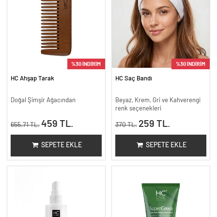
%30 İNDİRİM
%30 İNDİRİM
HC Ahşap Tarak
HC Saç Bandı
Doğal Şimşir Ağacından
Beyaz, Krem, Gri ve Kahverengi
renk seçenekleri
459 TL.
259 TL.
655.71 TL.
370 TL.
SEPETE EKLE
SEPETE EKLE