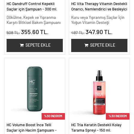
HC Dandruff Control Kepekli
HC Vita Therapy Vitamin Destekli
Saçlar için Şampuan - 300 ml.
Onarıcı, Nemlendirici ve Besleyici
Saç Kremi – 300 ml.
Dökülme, Kepek ve Yıpranma
Kuru veya Yıpranmış Saçlar İçin
Karşıtı Bitkisel Bakım Şampuanı
Yoğun Vitamin Desteği
355.60 TL.
347.90 TL.
508 TL.
497 TL.
SEPETE EKLE
SEPETE EKLE
%30 İNDİRİM
%30 İNDİRİM
HC Volume Boost İnce Telli
HC Tria Keratin Destekli Kolay
Saçlar için Hacim Şampuanı -
Tarama Spreyi - 150 ml.