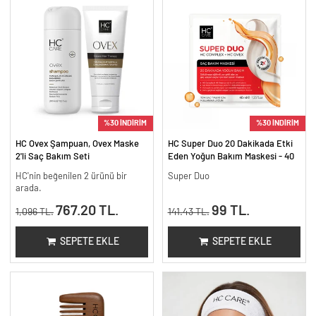
%30 İNDİRİM
%30 İNDİRİM
HC Ovex Şampuan, Ovex Maske
HC Super Duo 20 Dakikada Etki
2'li Saç Bakım Seti
Eden Yoğun Bakım Maskesi - 40
ml
HC'nin beğenilen 2 ürünü bir
Super Duo
arada.
767.20 TL.
99 TL.
1,096 TL.
141.43 TL.
SEPETE EKLE
SEPETE EKLE