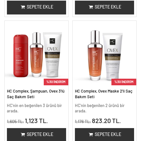
SEPETE EKLE
SEPETE EKLE
%30 İNDİRİM
%30 İNDİRİM
HC Complex, Şampuan, Ovex 3'lü
HC Complex, Ovex Maske 2'li Saç
Saç Bakım Seti
Bakım Seti
HC'nin en beğenilen 3 ürünü bir
HC'nin beğenilen 2 ürünü bir
arada.
arada.
1,123 TL.
823.20 TL.
1,605 TL.
1,176 TL.
SEPETE EKLE
SEPETE EKLE