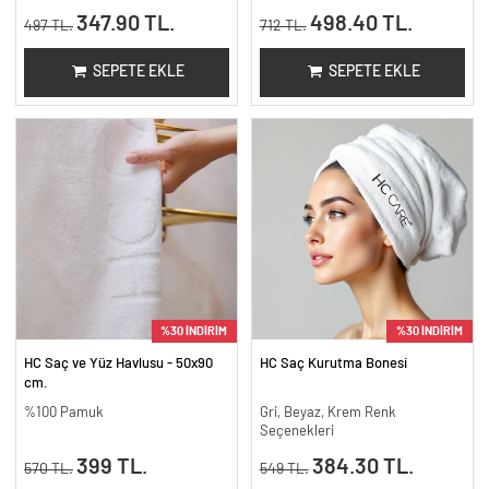
347.90 TL.
498.40 TL.
497 TL.
712 TL.
SEPETE EKLE
SEPETE EKLE
%30 İNDİRİM
%30 İNDİRİM
HC Saç ve Yüz Havlusu - 50x90
HC Saç Kurutma Bonesi
cm.
%100 Pamuk
Gri, Beyaz, Krem Renk
Seçenekleri
399 TL.
384.30 TL.
570 TL.
549 TL.