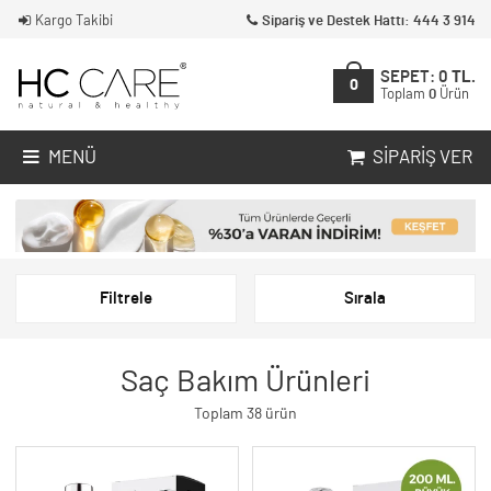
Kargo Takibi
Sipariş ve Destek Hattı: 444 3 914
SEPET:
0
TL.
0
Toplam
0
Ürün
MENÜ
SIPARIŞ VER
Filtrele
Sırala
Saç Bakım Ürünleri
Toplam 38 ürün