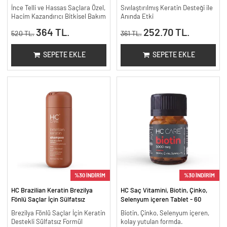
300 ml.
İnce Telli ve Hassas Saçlara Özel,
Sıvılaştırılmış Keratin Desteği ile
Hacim Kazandırıcı Bitkisel Bakım
Anında Etki
364 TL.
252.70 TL.
520 TL.
361 TL.
SEPETE EKLE
SEPETE EKLE
%30 İNDİRİM
%30 İNDİRİM
HC Brazilian Keratin Brezilya
HC Saç Vitamini, Biotin, Çinko,
Fönlü Saçlar İçin Sülfatsız
Selenyum içeren Tablet - 60
Şampuan - 300 ml.
Tablet
Brezilya Fönlü Saçlar İçin Keratin
Biotin, Çinko, Selenyum içeren,
Destekli Sülfatsız Formül
kolay yutulan formda.