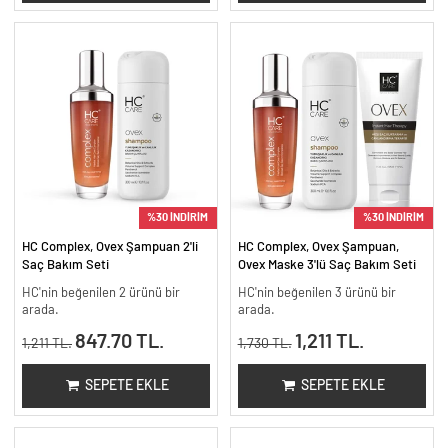
%30 İNDİRİM
%30 İNDİRİM
HC Complex, Ovex Şampuan 2'li
HC Complex, Ovex Şampuan,
Saç Bakım Seti
Ovex Maske 3'lü Saç Bakım Seti
HC'nin beğenilen 2 ürünü bir
HC'nin beğenilen 3 ürünü bir
arada.
arada.
847.70 TL.
1,211 TL.
1,211 TL.
1,730 TL.
SEPETE EKLE
SEPETE EKLE