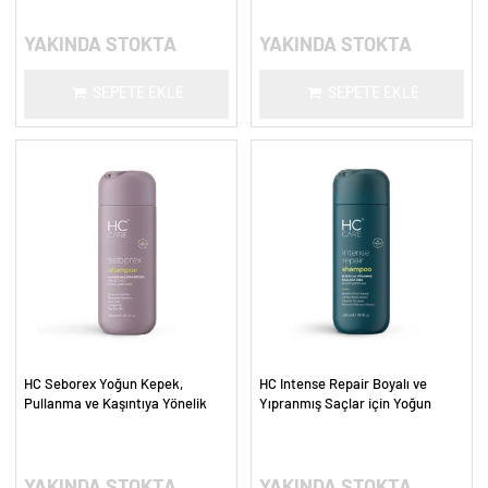
YAKINDA STOKTA
YAKINDA STOKTA
SEPETE EKLE
SEPETE EKLE
HC Seborex Yoğun Kepek,
HC Intense Repair Boyalı ve
Pullanma ve Kaşıntıya Yönelik
Yıpranmış Saçlar için Yoğun
Saç Derisi Bakım Şampuanı - 300
Onarım Şampuanı - 300 ml.
ml.
YAKINDA STOKTA
YAKINDA STOKTA