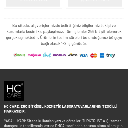
SEPETE EKLE
SEPETE EKLE
Bu sitede, alışverişlerinizde belirttiğiniz bilgileriniz 3. kişi ve
kurumlarla kesinlikle paylaşılmaz. Tüm işlemler 256 bit şifrelenerek
gerçekleşmektedir. Ürünlerin teslim süreleri bulunduğunuz bölgeye
bağlı olarak 1-2 iş günüdür.
HC CARE, ERC BITKISEL KOZMETIK LABORATUVARLARI'NIN TESCILLI
MARKASIDIR.
YASAL UYARI: Sitede kullanılan yazı ve görseller, TURKTRUST A.Ş. zaman
damgası ile tescillenmiş, ayrıca DMCA tarafından koruma altına alınmıştır.