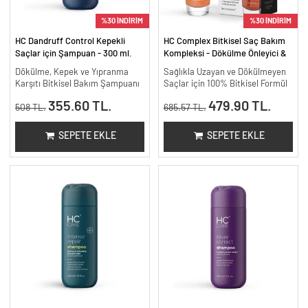
%30 İNDİRİM
%30 İNDİRİM
HC Dandruff Control Kepekli
HC Complex Bitkisel Saç Bakım
Saçlar için Şampuan - 300 ml.
Kompleksi - Dökülme Önleyici &
Yoğun Onarıcı Bitkisel Bakım -
Dökülme, Kepek ve Yıpranma
Sağlıkla Uzayan ve Dökülmeyen
100 ml
Karşıtı Bitkisel Bakım Şampuanı
Saçlar için 100% Bitkisel Formül
355.60 TL.
479.90 TL.
508 TL.
685.57 TL.
SEPETE EKLE
SEPETE EKLE