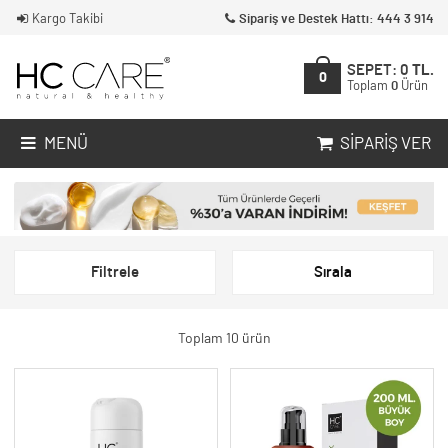
Kargo Takibi
Sipariş ve Destek Hattı: 444 3 914
SEPET:
0
TL.
0
Toplam
0
Ürün
MENÜ
SIPARIŞ VER
Filtrele
Sırala
Toplam 10 ürün