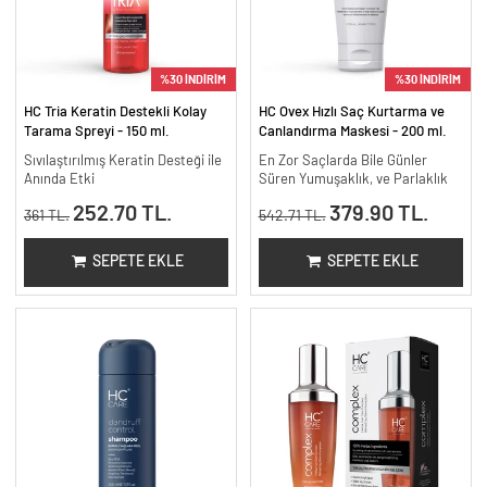
%30 İNDİRİM
%30 İNDİRİM
HC Tria Keratin Destekli Kolay
HC Ovex Hızlı Saç Kurtarma ve
Tarama Spreyi - 150 ml.
Canlandırma Maskesi - 200 ml.
Sıvılaştırılmış Keratin Desteği ile
En Zor Saçlarda Bile Günler
Anında Etki
Süren Yumuşaklık, ve Parlaklık
252.70 TL.
379.90 TL.
361 TL.
542.71 TL.
SEPETE EKLE
SEPETE EKLE