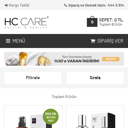
Kargo Takibi
Sipariş ve Destek Hattı: 444 3 914
SEPET:
0
TL.
0
Toplam
0
Ürün
MENÜ
SIPARIŞ VER
Filtrele
Sırala
Toplam 9 ürün