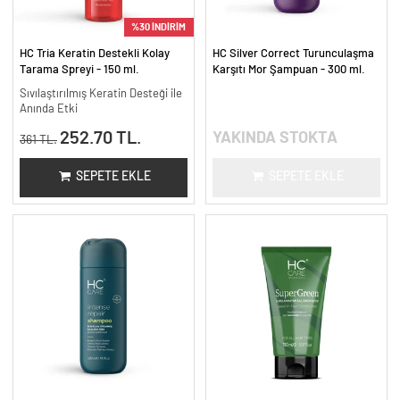
%30 İNDİRİM
HC Tria Keratin Destekli Kolay
HC Silver Correct Turunculaşma
Tarama Spreyi - 150 ml.
Karşıtı Mor Şampuan - 300 ml.
Sıvılaştırılmış Keratin Desteği ile
Anında Etki
252.70 TL.
YAKINDA STOKTA
361 TL.
SEPETE EKLE
SEPETE EKLE