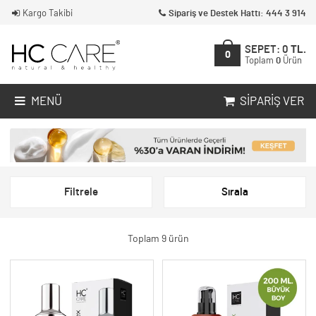
Kargo Takibi
Sipariş ve Destek Hattı: 444 3 914
SEPET:
0
TL.
0
Toplam
0
Ürün
MENÜ
SIPARIŞ VER
Filtrele
Sırala
Toplam 9 ürün