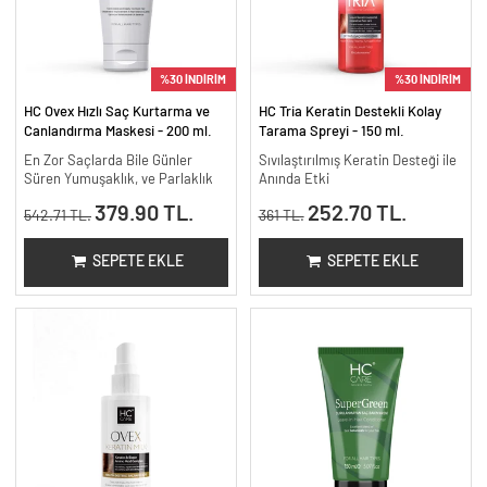
%30 İNDİRİM
%30 İNDİRİM
HC Ovex Hızlı Saç Kurtarma ve
HC Tria Keratin Destekli Kolay
Canlandırma Maskesi - 200 ml.
Tarama Spreyi - 150 ml.
En Zor Saçlarda Bile Günler
Sıvılaştırılmış Keratin Desteği ile
Süren Yumuşaklık, ve Parlaklık
Anında Etki
379.90 TL.
252.70 TL.
542.71 TL.
361 TL.
SEPETE EKLE
SEPETE EKLE