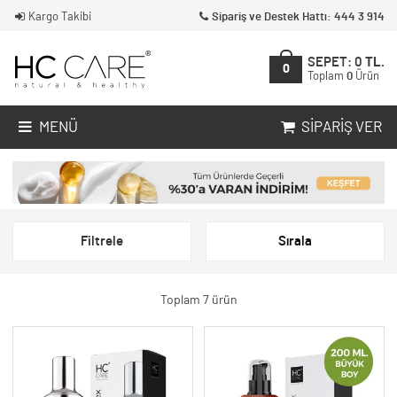
Kargo Takibi
Sipariş ve Destek Hattı: 444 3 914
SEPET:
0
TL.
0
Toplam
0
Ürün
MENÜ
SIPARIŞ VER
Filtrele
Sırala
Toplam 7 ürün