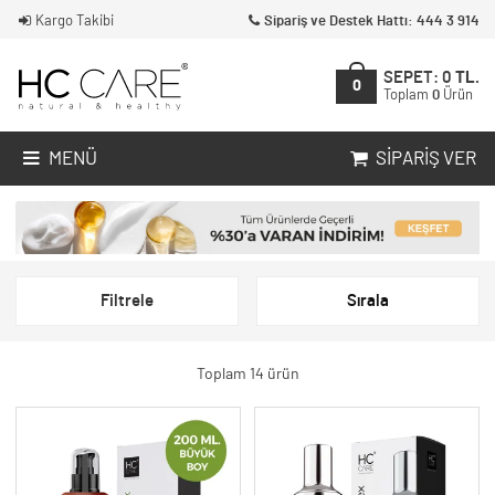
Kargo Takibi
Sipariş ve Destek Hattı: 444 3 914
SEPET:
0
TL.
0
Toplam
0
Ürün
MENÜ
SIPARIŞ VER
Filtrele
Sırala
Toplam 14 ürün