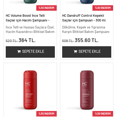
%30 İNDİRİM
%30 İNDİRİM
HC Volume Boost İnce Telli
HC Dandruff Control Kepekli
Saçlar için Hacim Şampuanı -
Saçlar için Şampuan - 300 ml.
300 ml.
İnce Telli ve Hassas Saçlara Özel,
Dökülme, Kepek ve Yıpranma
Hacim Kazandırıcı Bitkisel Bakım
Karşıtı Bitkisel Bakım Şampuanı
364 TL.
355.60 TL.
520 TL.
508 TL.
SEPETE EKLE
SEPETE EKLE
%30 İNDİRİM
%30 İNDİRİM