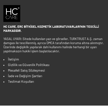
HC CARE, ERC BITKISEL KOZMETIK LABORATUVARLARI'NIN TESCILLI
MARKASIDIR.
YASAL UYARI: Sitede kullanılan yazı ve görseller, TURKTRUST A.Ş. zaman
damgası ile tescillenmiş, ayrıca DMCA tarafından koruma altına alınmıştır.
Üzerinde değişiklik yapılarak dahi kullanımı halinde herhangi bir uyarı
yapılmaksızın hukiki işlem başlatılacaktır.
İletişim
Gizlilik ve Güvenlik Politikası
Mesafeli Satış Sözleşmesi
İade ve Değişim Şartları
Teslimat Koşulları