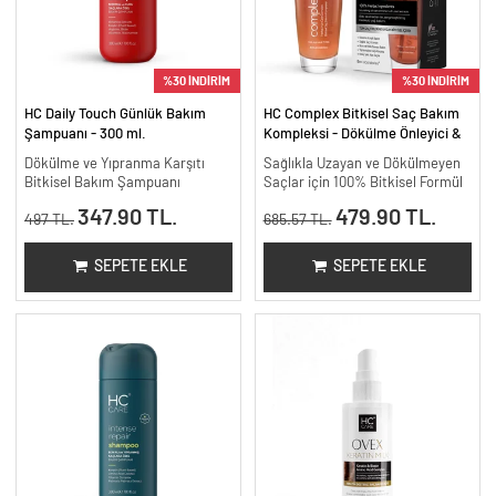
%30 İNDİRİM
%30 İNDİRİM
HC Daily Touch Günlük Bakım
HC Complex Bitkisel Saç Bakım
Şampuanı - 300 ml.
Kompleksi - Dökülme Önleyici &
Yoğun Onarıcı Bitkisel Bakım -
Dökülme ve Yıpranma Karşıtı
Sağlıkla Uzayan ve Dökülmeyen
100 ml
Bitkisel Bakım Şampuanı
Saçlar için 100% Bitkisel Formül
347.90 TL.
479.90 TL.
497 TL.
685.57 TL.
SEPETE EKLE
SEPETE EKLE