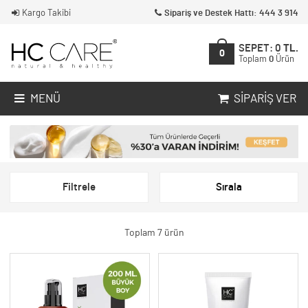
Kargo Takibi
Sipariş ve Destek Hattı: 444 3 914
SEPET:
0
TL.
0
Toplam
0
Ürün
MENÜ
SIPARIŞ VER
Filtrele
Sırala
Toplam 7 ürün