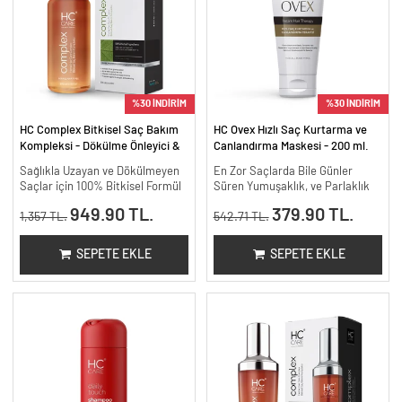
%30 İNDİRİM
%30 İNDİRİM
HC Complex Bitkisel Saç Bakım
HC Ovex Hızlı Saç Kurtarma ve
Kompleksi - Dökülme Önleyici &
Canlandırma Maskesi - 200 ml.
Yoğun Onarıcı Bitkisel Bakım -
Sağlıkla Uzayan ve Dökülmeyen
En Zor Saçlarda Bile Günler
200 ml.
Saçlar için 100% Bitkisel Formül
Süren Yumuşaklık, ve Parlaklık
949.90 TL.
379.90 TL.
1,357 TL.
542.71 TL.
SEPETE EKLE
SEPETE EKLE