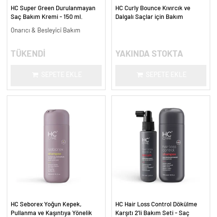
HC Super Green Durulanmayan
HC Curly Bounce Kıvırcık ve
Saç Bakım Kremi - 150 ml.
Dalgalı Saçlar için Bakım
Şampuanı - 300 ml.
Onarıcı & Besleyici Bakım
TÜKENDİ
YAKINDA STOKTA
SEPETE EKLE
SEPETE EKLE
HC Seborex Yoğun Kepek,
HC Hair Loss Control Dökülme
Pullanma ve Kaşıntıya Yönelik
Karşıtı 2’li Bakım Seti - Saç