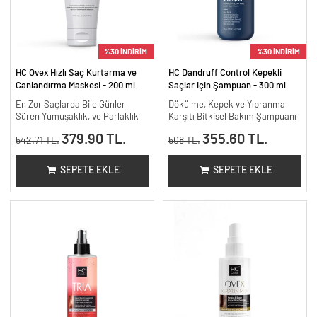
%30 İNDİRİM
%30 İNDİRİM
HC Ovex Hızlı Saç Kurtarma ve
HC Dandruff Control Kepekli
Canlandırma Maskesi - 200 ml.
Saçlar için Şampuan - 300 ml.
En Zor Saçlarda Bile Günler
Dökülme, Kepek ve Yıpranma
Süren Yumuşaklık, ve Parlaklık
Karşıtı Bitkisel Bakım Şampuanı
379.90 TL.
355.60 TL.
542.71 TL.
508 TL.
SEPETE EKLE
SEPETE EKLE