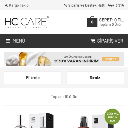
Kargo Takibi
Sipariş ve Destek Hattı: 444 3 914
SEPET:
0
TL.
0
Toplam
0
Ürün
MENÜ
SIPARIŞ VER
Filtrele
Sırala
Toplam 10 ürün