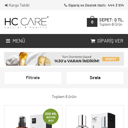
Kargo Takibi
Sipariş ve Destek Hattı: 444 3 914
SEPET:
0
TL.
0
Toplam
0
Ürün
MENÜ
SIPARIŞ VER
Filtrele
Sırala
Toplam 6 ürün