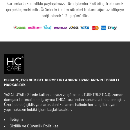
kurumlarla kesinlikle paylaşılmaz. Tüm işlemler 256 bit şifrelenerek
gerçekleşmektedir. Ürünlerin teslim süreleri bulunduğunuz bölgeye
bağlı olarak 1-2 iş günüdür.
HC CARE, ERC BITKISEL KOZMETIK LABORATUVARLARI'NIN TESCILLI
MARKASIDIR.
YASAL UYARI: Sitede kullanılan yazı ve görseller, TURKTRUST A.Ş. zaman
damgası ile tescillenmiş, ayrıca DMCA tarafından koruma altına alınmıştır.
Üzerinde değişiklik yapılarak dahi kullanımı halinde herhangi bir uyarı
yapılmaksızın hukiki işlem başlatılacaktır.
İletişim
Gizlilik ve Güvenlik Politikası