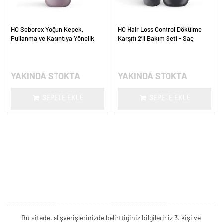
HC Seborex Yoğun Kepek,
HC Hair Loss Control Dökülme
Pullanma ve Kaşıntıya Yönelik
Karşıtı 2’li Bakım Seti - Saç
Saç Derisi Bakım Şampuanı - 300
Güçlendirici Yoğun Bakım
ml.
YAKINDA STOKTA
YAKINDA STOKTA
SEPETE EKLE
SEPETE EKLE
Bu sitede, alışverişlerinizde belirttiğiniz bilgileriniz 3. kişi ve