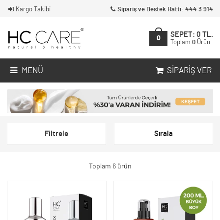
Kargo Takibi
Sipariş ve Destek Hattı: 444 3 914
SEPET:
0
TL.
0
Toplam
0
Ürün
MENÜ
SIPARIŞ VER
Filtrele
Sırala
Toplam 6 ürün