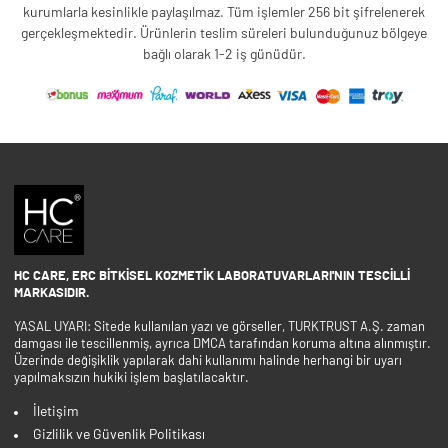
kurumlarla kesinlikle paylaşılmaz. Tüm işlemler 256 bit şifrelenerek
gerçekleşmektedir. Ürünlerin teslim süreleri bulunduğunuz bölgeye
bağlı olarak 1-2 iş günüdür.
HC CARE, ERC BITKISEL KOZMETIK LABORATUVARLARI'NIN TESCILLI
MARKASIDIR.
YASAL UYARI: Sitede kullanılan yazı ve görseller, TURKTRUST A.Ş. zaman
damgası ile tescillenmiş, ayrıca DMCA tarafından koruma altına alınmıştır.
Üzerinde değişiklik yapılarak dahi kullanımı halinde herhangi bir uyarı
yapılmaksızın hukiki işlem başlatılacaktır.
İletişim
Gizlilik ve Güvenlik Politikası