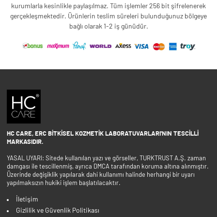
kurumlarla kesinlikle paylaşılmaz. Tüm işlemler 256 bit şifrelenerek
gerçekleşmektedir. Ürünlerin teslim süreleri bulunduğunuz bölgeye
bağlı olarak 1-2 iş günüdür.
HC CARE, ERC BITKISEL KOZMETIK LABORATUVARLARI'NIN TESCILLI
MARKASIDIR.
YASAL UYARI: Sitede kullanılan yazı ve görseller, TURKTRUST A.Ş. zaman
damgası ile tescillenmiş, ayrıca DMCA tarafından koruma altına alınmıştır.
Üzerinde değişiklik yapılarak dahi kullanımı halinde herhangi bir uyarı
yapılmaksızın hukiki işlem başlatılacaktır.
İletişim
Gizlilik ve Güvenlik Politikası