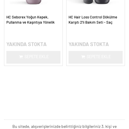
HC Seborex Yoğun Kepek,
HC Hair Loss Control Dökülme
Pullanma ve Kaşıntıya Yönelik
Karşıtı 2’li Bakım Seti - Saç
Saç Derisi Bakım Şampuanı - 300
Güçlendirici Yoğun Bakım
ml.
YAKINDA STOKTA
YAKINDA STOKTA
SEPETE EKLE
SEPETE EKLE
Bu sitede, alışverişlerinizde belirttiğiniz bilgileriniz 3. kişi ve