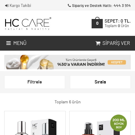
Kargo Takibi
Sipariş ve Destek Hattı: 444 3 914
SEPET:
0
TL.
0
Toplam
0
Ürün
MENÜ
SIPARIŞ VER
Filtrele
Sırala
Toplam 6 ürün