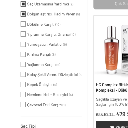
Çok Sa
Saç Uzamasına Yardımcı
(2)
Dolgunlaştırıcı, Hacim Veren
(5)
Dökülme Karşıtı
(10)
Yıpranma Karşıtı, Onarıcı
(10)
Yumuşatıcı, Parlatıcı
(9)
Kırılma Karşıtı
(8)
Yağlanma Karşıtı
(6)
Kolay Şekil Veren, Düzleştirici
(6)
Kepek Önleyici
HC Complex Bitki
(6)
Kompleksi - Dökül
Nemlendirici - Besleyici
(5)
Yoğun Onarıcı Bitk
Sağlıkla Uzayan v
100 ml
Saçlar için 100% B
Çevresel Etki Karşıtı
(1)
479.
685.57 TL.
Saç Tipi
SEPET