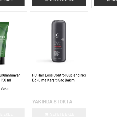
Durulanmayan
HC Hair Loss Control Güçlendirici
 150 ml.
Dökülme Karşıtı Saç Bakım
Şampuanı - 300 ml.
i Bakım
YAKINDA STOKTA
E EKLE
SEPETE EKLE