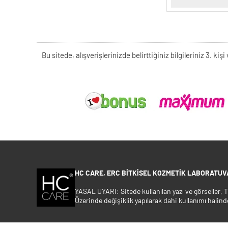
Bu sitede, alışverişlerinizde belirttiğiniz bilgileriniz 3. 
HC CARE, ERC BITKISEL KOZMETIK LABORATUVA
YASAL UYARI: Sitede kullanılan yazı ve görseller,
Üzerinde değişiklik yapılarak dahi kullanımı halind