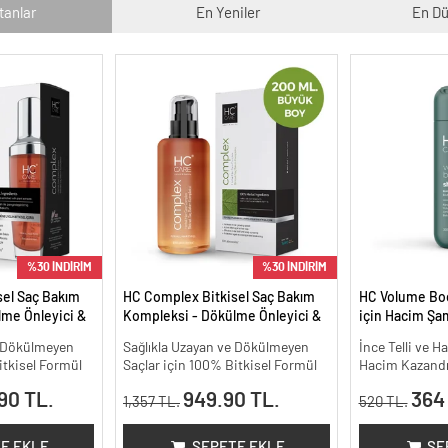
tanlar
En Yeniler
En Dü
%30 İNDİRİM
%30 İNDİRİM
sel Saç Bakım
HC Complex Bitkisel Saç Bakım
HC Volume Boos
me Önleyici &
Kompleksi - Dökülme Önleyici &
için Hacim Şa
isel Bakım -
Yoğun Onarıcı Bitkisel Bakım -
e Dökülmeyen
Sağlıkla Uzayan ve Dökülmeyen
İnce Telli ve H
200 ml.
itkisel Formül
Saçlar için 100% Bitkisel Formül
Hacim Kazandır
90 TL.
949.90 TL.
364
1,357 TL.
520 TL.
E EKLE
SEPETE EKLE
SE