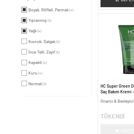
Boyalı, Röfleli, Permalı
(4)
Yıpranmış
(5)
Yağlı
(4)
Kıvırcık, Dalgalı
(5)
İnce Telli, Zayıf
(5)
Kepekli
(4)
Kuru
(4)
Normal
(3)
HC Super Green 
Saç Bakım Kremi -
Onarıcı & Besleyic
TÜKENDİ
SEPET