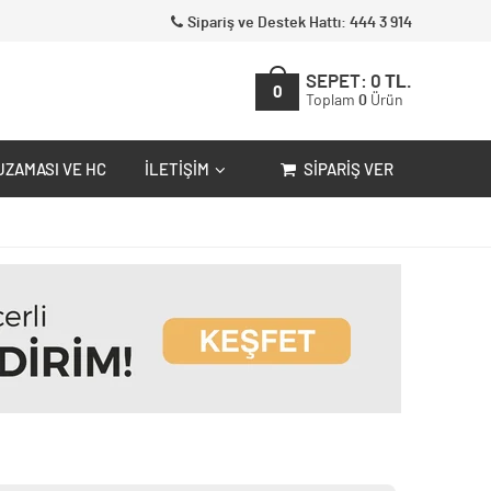
Sipariş ve Destek Hattı: 444 3 914
SEPET:
0
TL.
0
Toplam
0
Ürün
UZAMASI VE HC
İLETIŞIM
SIPARIŞ VER