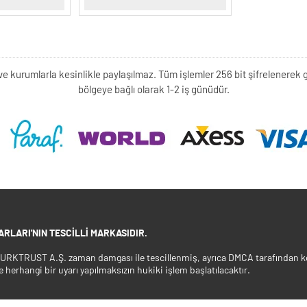
kişi ve kurumlarla kesinlikle paylaşılmaz. Tüm işlemler 256 bit şifrelene
bölgeye bağlı olarak 1-2 iş günüdür.
RLARI'NIN TESCILLI MARKASIDIR.
 TURKTRUST A.Ş. zaman damgası ile tescillenmiş, ayrıca DMCA tarafından ko
e herhangi bir uyarı yapılmaksızın hukiki işlem başlatılacaktır.