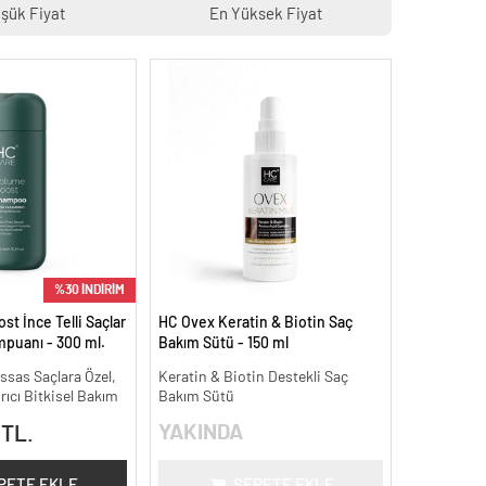
şük Fiyat
En Yüksek Fiyat
%30 İNDİRİM
t İnce Telli Saçlar
HC Ovex Keratin & Biotin Saç
mpuanı - 300 ml.
Bakım Sütü - 150 ml
assas Saçlara Özel,
Keratin & Biotin Destekli Saç
ıcı Bitkisel Bakım
Bakım Sütü
YAKINDA
 TL.
PETE EKLE
SEPETE EKLE