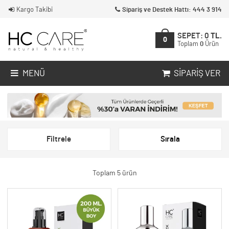
Kargo Takibi
Sipariş ve Destek Hattı: 444 3 914
SEPET:
0
TL.
0
Toplam
0
Ürün
MENÜ
SIPARIŞ VER
Filtrele
Sırala
Toplam 5 ürün