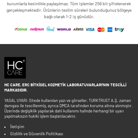
kurumlarla kesinlikle paylaşılmaz. Tüm işlemler 256 bit şifrelenerek
gerçekleşmektedir. Ürünlerin teslim süreleri bulunduğunuz bölgeye
bağlı olarak 1-2 iş günüdür.
HC CARE, ERC BITKISEL KOZMETIK LABORATUVARLARI'NIN TESCILLI
MARKASIDIR.
YASAL UYARI: Sitede kullanılan yazı ve görseller, TURKTRUST A.Ş. zaman
damgası ile tescillenmiş, ayrıca DMCA tarafından koruma altına alınmıştır.
Üzerinde değişiklik yapılarak dahi kullanımı halinde herhangi bir uyarı
yapılmaksızın hukiki işlem başlatılacaktır.
İletişim
Gizlilik ve Güvenlik Politikası