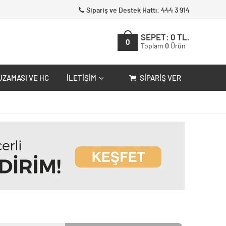
Sipariş ve Destek Hattı: 444 3 914
SEPET:
0
TL.
0
Toplam
0
Ürün
UZAMASI VE HC
İLETIŞIM
SIPARIŞ VER