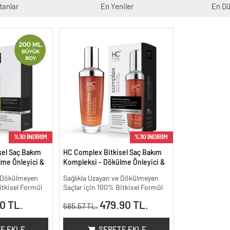
tanlar
En Yeniler
En Dü
%30 İNDİRİM
%30 İNDİRİM
sel Saç Bakım
HC Complex Bitkisel Saç Bakım
me Önleyici &
Kompleksi - Dökülme Önleyici &
isel Bakım -
Yoğun Onarıcı Bitkisel Bakım -
e Dökülmeyen
Sağlıkla Uzayan ve Dökülmeyen
100 ml
itkisel Formül
Saçlar için 100% Bitkisel Formül
0 TL.
479.90 TL.
685.57 TL.
E EKLE
SEPETE EKLE