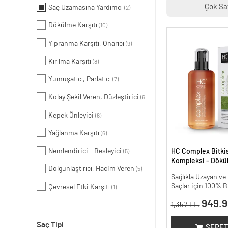
Çok Sa
Saç Uzamasına Yardımcı
(2)
Dökülme Karşıtı
(10)
Yıpranma Karşıtı, Onarıcı
(9)
Kırılma Karşıtı
(8)
Yumuşatıcı, Parlatıcı
(7)
Kolay Şekil Veren, Düzleştirici
(6)
Kepek Önleyici
(6)
Yağlanma Karşıtı
(6)
Nemlendirici - Besleyici
HC Complex Bitki
(5)
Kompleksi - Dökül
Dolgunlaştırıcı, Hacim Veren
(5)
Yoğun Onarıcı Bitk
Sağlıkla Uzayan v
200 ml.
Saçlar için 100% B
Çevresel Etki Karşıtı
(1)
949.9
1,357 TL.
Saç Tipi
SEPET