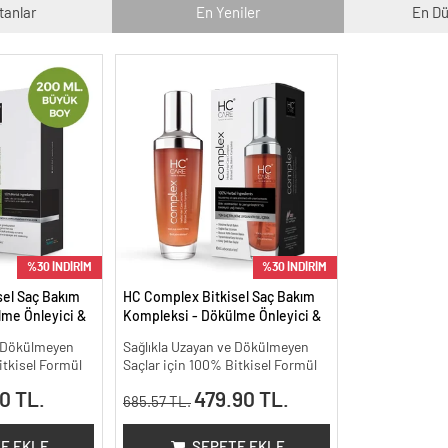
tanlar
En Yeniler
En Dü
%30 İNDİRİM
%30 İNDİRİM
sel Saç Bakım
HC Complex Bitkisel Saç Bakım
me Önleyici &
Kompleksi - Dökülme Önleyici &
isel Bakım -
Yoğun Onarıcı Bitkisel Bakım -
e Dökülmeyen
Sağlıkla Uzayan ve Dökülmeyen
100 ml
itkisel Formül
Saçlar için 100% Bitkisel Formül
0 TL.
479.90 TL.
685.57 TL.
E EKLE
SEPETE EKLE