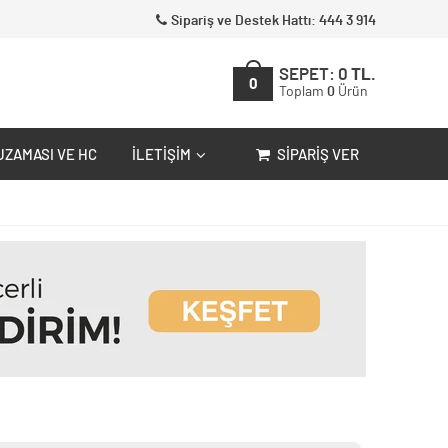
Sipariş ve Destek Hattı: 444 3 914
SEPET:
0
TL.
0
Toplam
0
Ürün
UZAMASI VE HC
İLETIŞIM
SIPARIŞ VER