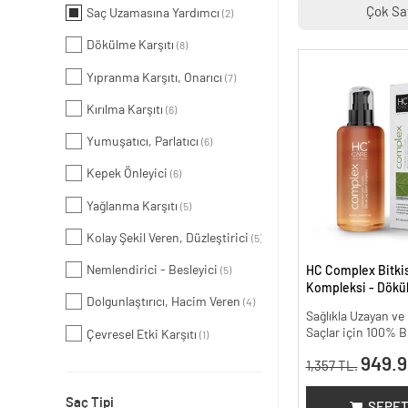
Çok Sa
Saç Uzamasına Yardımcı
(2)
Dökülme Karşıtı
(8)
Yıpranma Karşıtı, Onarıcı
(7)
Kırılma Karşıtı
(6)
Yumuşatıcı, Parlatıcı
(6)
Kepek Önleyici
(6)
Yağlanma Karşıtı
(5)
Kolay Şekil Veren, Düzleştirici
(5)
Nemlendirici - Besleyici
HC Complex Bitki
(5)
Kompleksi - Dökül
Dolgunlaştırıcı, Hacim Veren
(4)
Yoğun Onarıcı Bitk
Sağlıkla Uzayan v
200 ml.
Saçlar için 100% B
Çevresel Etki Karşıtı
(1)
949.9
1,357 TL.
Saç Tipi
SEPET