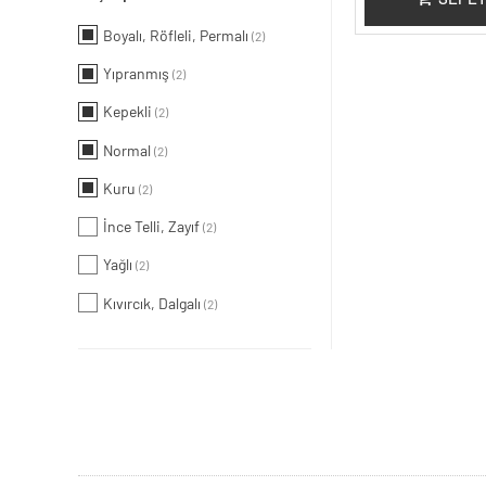
Boyalı, Röfleli, Permalı
(2)
Yıpranmış
(2)
Kepekli
(2)
Normal
(2)
Kuru
(2)
İnce Telli, Zayıf
(2)
Yağlı
(2)
Kıvırcık, Dalgalı
(2)