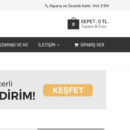
Sipariş ve Destek Hattı: 444 3 914
SEPET:
0
TL.
0
Toplam
0
Ürün
UZAMASI VE HC
İLETIŞIM
SIPARIŞ VER