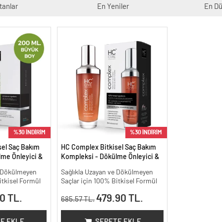
tanlar
En Yeniler
En Dü
%30 İNDİRİM
%30 İNDİRİM
sel Saç Bakım
HC Complex Bitkisel Saç Bakım
me Önleyici &
Kompleksi - Dökülme Önleyici &
isel Bakım -
Yoğun Onarıcı Bitkisel Bakım -
e Dökülmeyen
Sağlıkla Uzayan ve Dökülmeyen
100 ml
itkisel Formül
Saçlar için 100% Bitkisel Formül
0 TL.
479.90 TL.
685.57 TL.
E EKLE
SEPETE EKLE