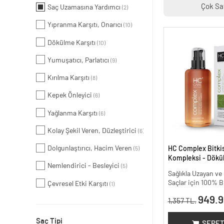
Çok Sa
Saç Uzamasına Yardımcı
(2)
Yıpranma Karşıtı, Onarıcı
(10)
Dökülme Karşıtı
(10)
Yumuşatıcı, Parlatıcı
(9)
Kırılma Karşıtı
(8)
Kepek Önleyici
(6)
Yağlanma Karşıtı
(6)
Kolay Şekil Veren, Düzleştirici
(6)
Dolgunlaştırıcı, Hacim Veren
HC Complex Bitki
(5)
Kompleksi - Dökül
Nemlendirici - Besleyici
(5)
Yoğun Onarıcı Bitk
Sağlıkla Uzayan v
200 ml.
Saçlar için 100% B
Çevresel Etki Karşıtı
(1)
949.9
1,357 TL.
Saç Tipi
SEPET