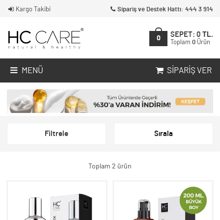
Kargo Takibi
Sipariş ve Destek Hattı: 444 3 914
SEPET:
0
TL.
0
Toplam
0
Ürün
MENÜ
SIPARIŞ VER
Filtrele
Sırala
Toplam 2 ürün