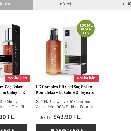
tanlar
En Yeniler
En Dü
%30 İNDİRİM
%30 İNDİRİM
sel Saç Bakım
HC Complex Bitkisel Saç Bakım
me Önleyici &
Kompleksi - Dökülme Önleyici &
isel Bakım -
Yoğun Onarıcı Bitkisel Bakım -
e Dökülmeyen
Sağlıkla Uzayan ve Dökülmeyen
200 ml.
itkisel Formül
Saçlar için 100% Bitkisel Formül
90 TL.
949.90 TL.
1,357 TL.
E EKLE
SEPETE EKLE