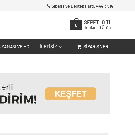
Sipariş ve Destek Hattı: 444 3 914
SEPET:
0
TL.
0
Toplam
0
Ürün
UZAMASI VE HC
İLETIŞIM
SIPARIŞ VER