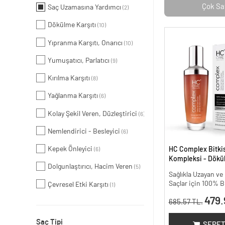
Çok Sa
Saç Uzamasına Yardımcı
(2)
Dökülme Karşıtı
(10)
Yıpranma Karşıtı, Onarıcı
(10)
Yumuşatıcı, Parlatıcı
(9)
Kırılma Karşıtı
(8)
Yağlanma Karşıtı
(6)
Kolay Şekil Veren, Düzleştirici
(6)
Nemlendirici - Besleyici
(6)
Kepek Önleyici
HC Complex Bitki
(6)
Kompleksi - Dökül
Dolgunlaştırıcı, Hacim Veren
(5)
Yoğun Onarıcı Bitk
Sağlıkla Uzayan v
100 ml
Saçlar için 100% B
Çevresel Etki Karşıtı
(1)
479.
685.57 TL.
Saç Tipi
SEPET