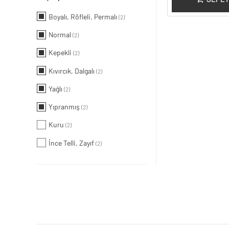
Boyalı, Röfleli, Permalı
(2)
Normal
(2)
Kepekli
(2)
Kıvırcık, Dalgalı
(2)
Yağlı
(2)
Yıpranmış
(2)
Kuru
(2)
İnce Telli, Zayıf
(2)