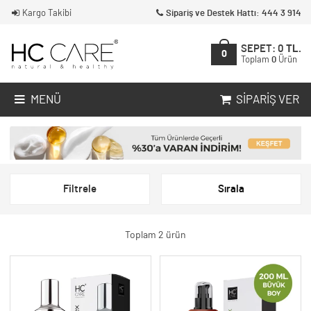
Kargo Takibi
Sipariş ve Destek Hattı: 444 3 914
SEPET:
0
TL.
0
Toplam
0
Ürün
MENÜ
SIPARIŞ VER
Filtrele
Sırala
Toplam 2 ürün