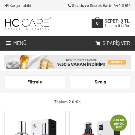
Kargo Takibi
Sipariş ve Destek Hattı: 444 3 914
SEPET:
0
TL.
0
Toplam
0
Ürün
MENÜ
SIPARIŞ VER
Filtrele
Sırala
Toplam 2 ürün