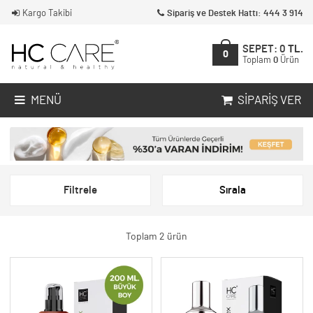
Kargo Takibi
Sipariş ve Destek Hattı: 444 3 914
SEPET:
0
TL.
0
Toplam
0
Ürün
MENÜ
SIPARIŞ VER
Filtrele
Sırala
Toplam 2 ürün