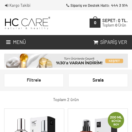
Kargo Takibi
Sipariş ve Destek Hattı: 444 3 914
SEPET:
0
TL.
0
Toplam
0
Ürün
MENÜ
SIPARIŞ VER
Filtrele
Sırala
Toplam 2 ürün