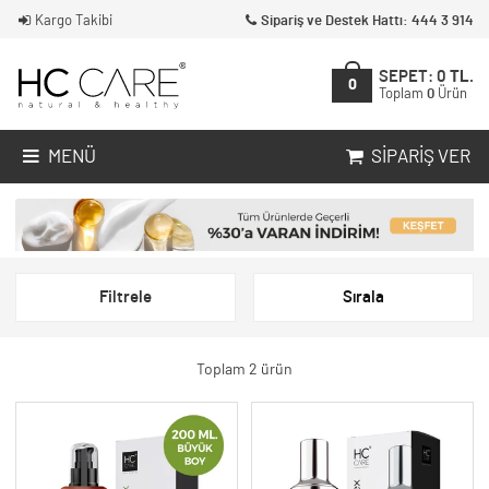
Kargo Takibi
Sipariş ve Destek Hattı: 444 3 914
SEPET:
0
TL.
0
Toplam
0
Ürün
MENÜ
SIPARIŞ VER
Filtrele
Sırala
Toplam 2 ürün