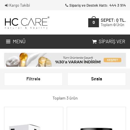
Kargo Takibi
Sipariş ve Destek Hattı: 444 3 914
SEPET:
0
TL.
0
Toplam
0
Ürün
MENÜ
SIPARIŞ VER
Filtrele
Sırala
Toplam 3 ürün