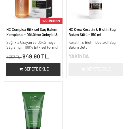
%30 İNDİRİM
HC Complex Bitkisel Saç Bakım
HC Ovex Keratin & Biotin Saç
Kompleksi - Dökülme Önleyici &
Bakım Sütü - 150 ml
Yoğun Onarıcı Bitkisel Bakım -
Sağlıkla Uzayan ve Dökülmeyen
Keratin & Biotin Destekli Saç
200 ml.
Saçlar için 100% Bitkisel Formül
Bakım Sütü
949.90 TL.
YAKINDA
1,357 TL.
SEPETE EKLE
SEPETE EKLE