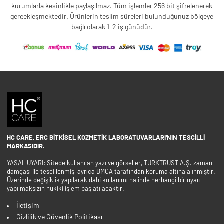
kurumlarla kesinlikle paylaşılmaz. Tüm işlemler 256 bit şifrelenerek
gerçekleşmektedir. Ürünlerin teslim süreleri bulunduğunuz bölgeye
bağlı olarak 1-2 iş günüdür.
HC CARE, ERC BITKISEL KOZMETIK LABORATUVARLARI'NIN TESCILLI
MARKASIDIR.
YASAL UYARI: Sitede kullanılan yazı ve görseller, TURKTRUST A.Ş. zaman
damgası ile tescillenmiş, ayrıca DMCA tarafından koruma altına alınmıştır.
Üzerinde değişiklik yapılarak dahi kullanımı halinde herhangi bir uyarı
yapılmaksızın hukiki işlem başlatılacaktır.
İletişim
Gizlilik ve Güvenlik Politikası