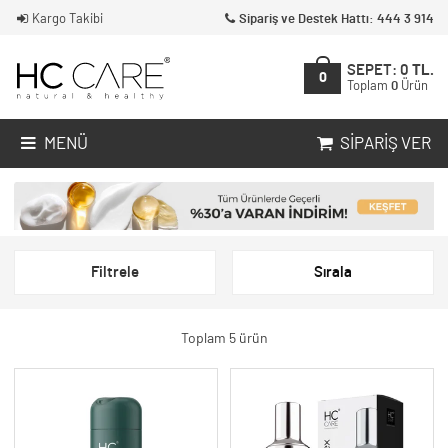
Kargo Takibi
Sipariş ve Destek Hattı: 444 3 914
SEPET:
0
TL.
0
Toplam
0
Ürün
MENÜ
SIPARIŞ VER
Filtrele
Sırala
Toplam 5 ürün