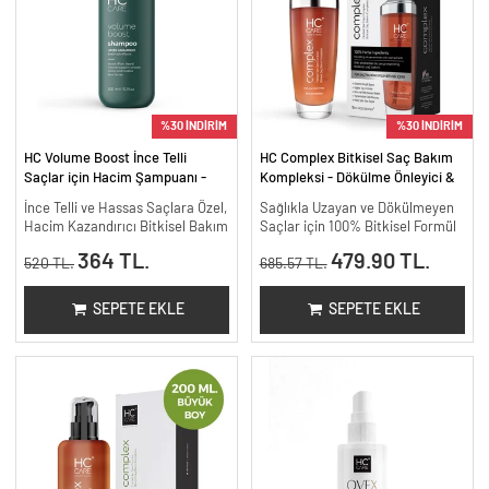
%30 İNDİRİM
%30 İNDİRİM
HC Volume Boost İnce Telli
HC Complex Bitkisel Saç Bakım
Saçlar için Hacim Şampuanı -
Kompleksi - Dökülme Önleyici &
300 ml.
Yoğun Onarıcı Bitkisel Bakım -
İnce Telli ve Hassas Saçlara Özel,
Sağlıkla Uzayan ve Dökülmeyen
100 ml
Hacim Kazandırıcı Bitkisel Bakım
Saçlar için 100% Bitkisel Formül
364 TL.
479.90 TL.
520 TL.
685.57 TL.
SEPETE EKLE
SEPETE EKLE