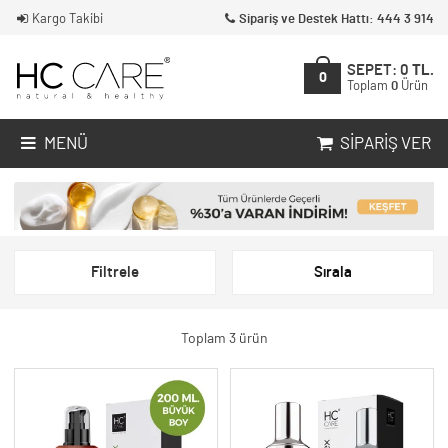
Kargo Takibi
Sipariş ve Destek Hattı: 444 3 914
SEPET:
0
TL.
0
Toplam
0
Ürün
MENÜ
SIPARIŞ VER
Filtrele
Sırala
Toplam 3 ürün