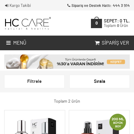
Kargo Takibi
Sipariş ve Destek Hattı: 444 3 914
SEPET:
0
TL.
0
Toplam
0
Ürün
MENÜ
SIPARIŞ VER
Filtrele
Sırala
Toplam 2 ürün