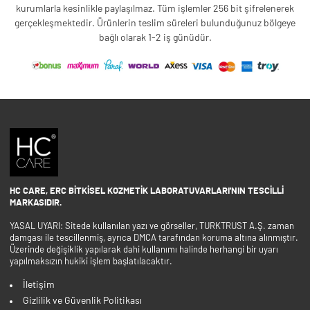
kurumlarla kesinlikle paylaşılmaz. Tüm işlemler 256 bit şifrelenerek
gerçekleşmektedir. Ürünlerin teslim süreleri bulunduğunuz bölgeye
bağlı olarak 1-2 iş günüdür.
HC CARE, ERC BITKISEL KOZMETIK LABORATUVARLARI'NIN TESCILLI
MARKASIDIR.
YASAL UYARI: Sitede kullanılan yazı ve görseller, TURKTRUST A.Ş. zaman
damgası ile tescillenmiş, ayrıca DMCA tarafından koruma altına alınmıştır.
Üzerinde değişiklik yapılarak dahi kullanımı halinde herhangi bir uyarı
yapılmaksızın hukiki işlem başlatılacaktır.
İletişim
Gizlilik ve Güvenlik Politikası