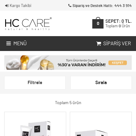
Kargo Takibi
Sipariş ve Destek Hattı: 444 3 914
SEPET:
0
TL.
0
Toplam
0
Ürün
MENÜ
SIPARIŞ VER
Filtrele
Sırala
Toplam 5 ürün