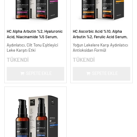
HC Alpha Arbutin %2, Hyaluronic
HC Ascorbic Acid %10, Alpha
Acid, Niacinamide %5 Serum,
Arbutin %2, Ferulic Acid Serum,
Leke Karşıtı ve Aydınlatıcı - 30
Koyu ve Yoğun Leke Karşıtı - 30
Aydınlatıcı, Cilt Tonu Eşitleyici
Yoğun Lekelere Karşı Aydınlatıcı
ml.
ml.
Leke Karşıtı Etki
Antioksidan Formül
TÜKENDİ
TÜKENDİ
SEPETE EKLE
SEPETE EKLE