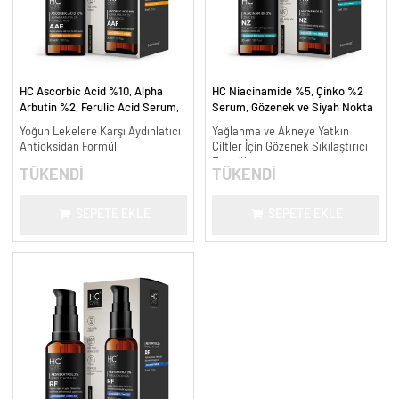
HC Ascorbic Acid %10, Alpha
HC Niacinamide %5, Çinko %2
Arbutin %2, Ferulic Acid Serum,
Serum, Gözenek ve Siyah Nokta
Koyu ve Yoğun Leke Karşıtı - 30
Oluşumunu Gidermeye Yardımcı -
Yoğun Lekelere Karşı Aydınlatıcı
Yağlanma ve Akneye Yatkın
ml.
30 ml.
Antioksidan Formül
Ciltler İçin Gözenek Sıkılaştırıcı
Formül
TÜKENDİ
TÜKENDİ
SEPETE EKLE
SEPETE EKLE