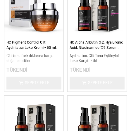
HC Pigment Control Cilt
HC Alpha Arbutin %2, Hyaluronic
Aydınlatıcı Leke Kremi - 50 ml.
Acid, Niacinamide %5 Serum,
Leke Karşıtı ve Aydınlatıcı - 30
Cilt tonu farklılıklarına karşı,
Aydınlatıcı, Cilt Tonu Eşitleyici
ml.
doğal peptitler
Leke Karşıtı Etki
TÜKENDİ
TÜKENDİ
SEPETE EKLE
SEPETE EKLE