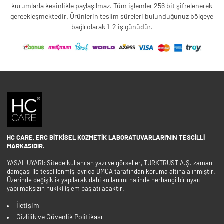
kurumlarla kesinlikle paylaşılmaz. Tüm işlemler 256 bit şifrelenerek
gerçekleşmektedir. Ürünlerin teslim süreleri bulunduğunuz bölgeye
bağlı olarak 1-2 iş günüdür.
HC CARE, ERC BITKISEL KOZMETIK LABORATUVARLARI'NIN TESCILLI
MARKASIDIR.
YASAL UYARI: Sitede kullanılan yazı ve görseller, TURKTRUST A.Ş. zaman
damgası ile tescillenmiş, ayrıca DMCA tarafından koruma altına alınmıştır.
Üzerinde değişiklik yapılarak dahi kullanımı halinde herhangi bir uyarı
yapılmaksızın hukiki işlem başlatılacaktır.
İletişim
Gizlilik ve Güvenlik Politikası