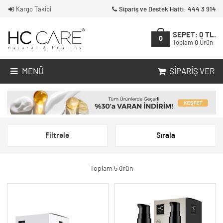
Kargo Takibi
Sipariş ve Destek Hattı: 444 3 914
SEPET:
0
TL.
0
Toplam
0
Ürün
MENÜ
SIPARIŞ VER
Filtrele
Sırala
Toplam 5 ürün