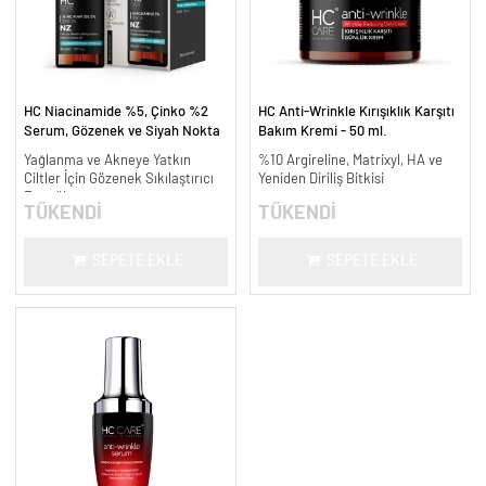
HC Niacinamide %5, Çinko %2
HC Anti-Wrinkle Kırışıklık Karşıtı
Serum, Gözenek ve Siyah Nokta
Bakım Kremi - 50 ml.
Oluşumunu Gidermeye Yardımcı -
Yağlanma ve Akneye Yatkın
%10 Argireline, Matrixyl, HA ve
30 ml.
Ciltler İçin Gözenek Sıkılaştırıcı
Yeniden Diriliş Bitkisi
Formül
TÜKENDİ
TÜKENDİ
SEPETE EKLE
SEPETE EKLE