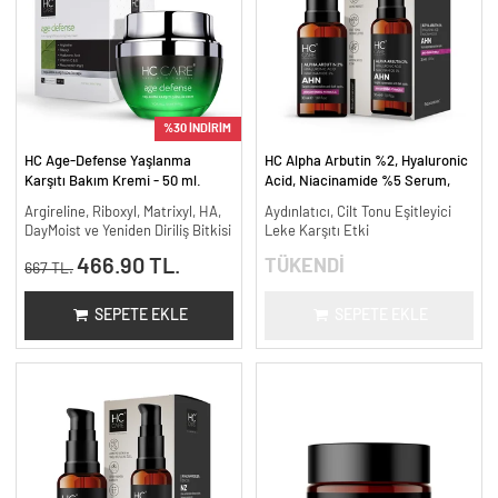
%30 İNDİRİM
HC Age-Defense Yaşlanma
HC Alpha Arbutin %2, Hyaluronic
Karşıtı Bakım Kremi - 50 ml.
Acid, Niacinamide %5 Serum,
Leke Karşıtı ve Aydınlatıcı - 30
Argireline, Riboxyl, Matrixyl, HA,
Aydınlatıcı, Cilt Tonu Eşitleyici
ml.
DayMoist ve Yeniden Diriliş Bitkisi
Leke Karşıtı Etki
466.90 TL.
TÜKENDİ
667 TL.
SEPETE EKLE
SEPETE EKLE