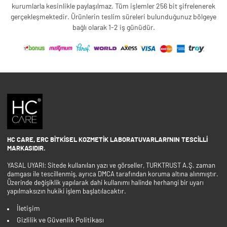
kurumlarla kesinlikle paylaşılmaz. Tüm işlemler 256 bit şifrelenerek
gerçekleşmektedir. Ürünlerin teslim süreleri bulunduğunuz bölgeye
bağlı olarak 1-2 iş günüdür.
HC CARE, ERC BITKISEL KOZMETIK LABORATUVARLARI'NIN TESCILLI
MARKASIDIR.
YASAL UYARI: Sitede kullanılan yazı ve görseller, TURKTRUST A.Ş. zaman
damgası ile tescillenmiş, ayrıca DMCA tarafından koruma altına alınmıştır.
Üzerinde değişiklik yapılarak dahi kullanımı halinde herhangi bir uyarı
yapılmaksızın hukiki işlem başlatılacaktır.
İletişim
Gizlilik ve Güvenlik Politikası