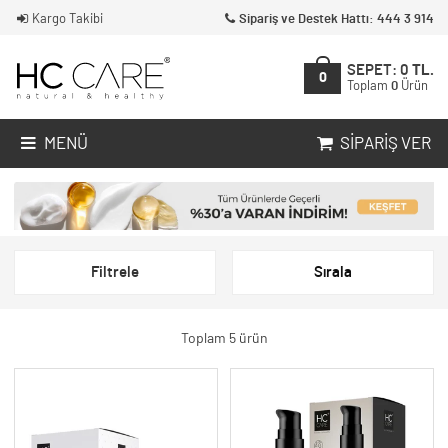
Kargo Takibi
Sipariş ve Destek Hattı: 444 3 914
SEPET:
0
TL.
0
Toplam
0
Ürün
MENÜ
SIPARIŞ VER
Filtrele
Sırala
Toplam 5 ürün