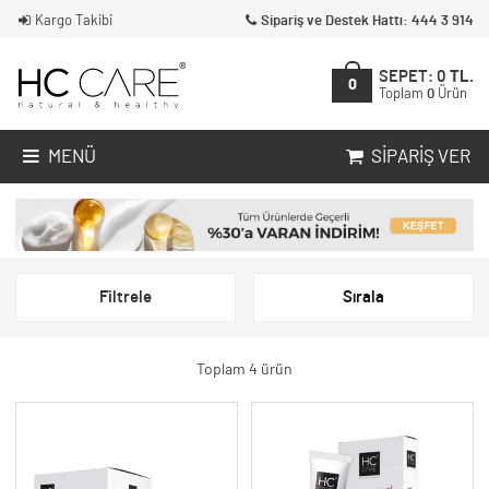
Kargo Takibi
Sipariş ve Destek Hattı: 444 3 914
SEPET:
0
TL.
0
Toplam
0
Ürün
MENÜ
SIPARIŞ VER
Filtrele
Sırala
Toplam 4 ürün