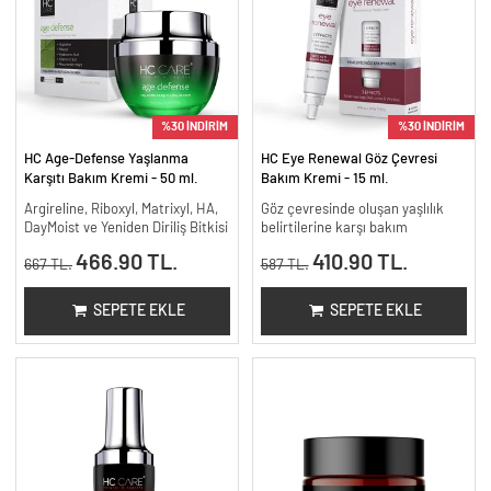
%30 İNDİRİM
%30 İNDİRİM
HC Age-Defense Yaşlanma
HC Eye Renewal Göz Çevresi
Karşıtı Bakım Kremi - 50 ml.
Bakım Kremi - 15 ml.
Argireline, Riboxyl, Matrixyl, HA,
Göz çevresinde oluşan yaşlılık
DayMoist ve Yeniden Diriliş Bitkisi
belirtilerine karşı bakım
466.90 TL.
410.90 TL.
667 TL.
587 TL.
SEPETE EKLE
SEPETE EKLE