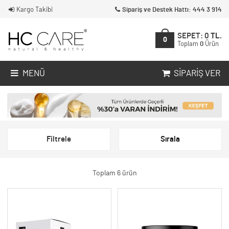
Kargo Takibi
Sipariş ve Destek Hattı: 444 3 914
SEPET:
0
TL.
0
Toplam
0
Ürün
MENÜ
SIPARIŞ VER
Filtrele
Sırala
Toplam 6 ürün