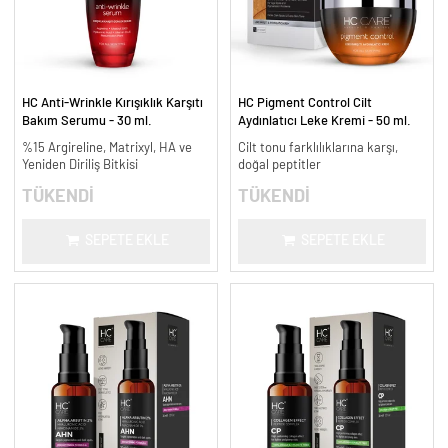
HC Anti-Wrinkle Kırışıklık Karşıtı
HC Pigment Control Cilt
Bakım Serumu - 30 ml.
Aydınlatıcı Leke Kremi - 50 ml.
%15 Argireline, Matrixyl, HA ve
Cilt tonu farklılıklarına karşı,
Yeniden Diriliş Bitkisi
doğal peptitler
TÜKENDİ
TÜKENDİ
SEPETE EKLE
SEPETE EKLE