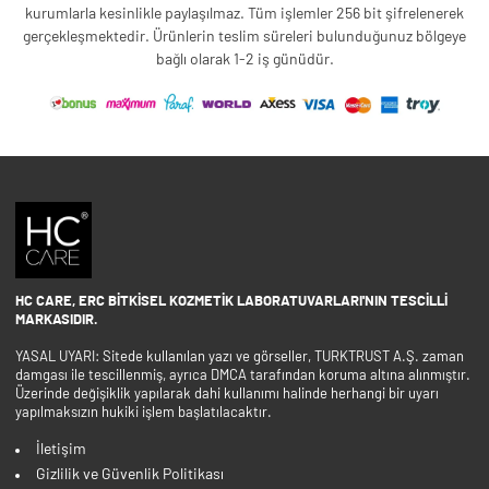
kurumlarla kesinlikle paylaşılmaz. Tüm işlemler 256 bit şifrelenerek
gerçekleşmektedir. Ürünlerin teslim süreleri bulunduğunuz bölgeye
bağlı olarak 1-2 iş günüdür.
HC CARE, ERC BITKISEL KOZMETIK LABORATUVARLARI'NIN TESCILLI
MARKASIDIR.
YASAL UYARI: Sitede kullanılan yazı ve görseller, TURKTRUST A.Ş. zaman
damgası ile tescillenmiş, ayrıca DMCA tarafından koruma altına alınmıştır.
Üzerinde değişiklik yapılarak dahi kullanımı halinde herhangi bir uyarı
yapılmaksızın hukiki işlem başlatılacaktır.
İletişim
Gizlilik ve Güvenlik Politikası