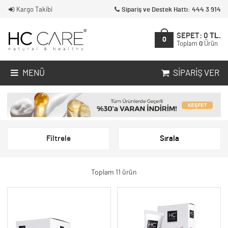
Kargo Takibi
Sipariş ve Destek Hattı: 444 3 914
SEPET:
0
TL.
0
Toplam
0
Ürün
MENÜ
SIPARIŞ VER
Filtrele
Sırala
Toplam 11 ürün