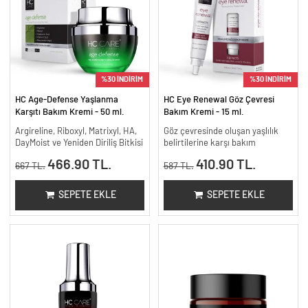
%30 İNDİRİM
%30 İNDİRİM
HC Age-Defense Yaşlanma
HC Eye Renewal Göz Çevresi
Karşıtı Bakım Kremi - 50 ml.
Bakım Kremi - 15 ml.
Argireline, Riboxyl, Matrixyl, HA,
Göz çevresinde oluşan yaşlılık
DayMoist ve Yeniden Diriliş Bitkisi
belirtilerine karşı bakım
466.90 TL.
410.90 TL.
667 TL.
587 TL.
SEPETE EKLE
SEPETE EKLE