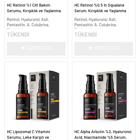
HC Retinol %1 Cilt Bakım
HC Retinol %0.5 In Squalane
Serumu, Kırışıklık ve Yaşlanma
Serum, Kırışıklık ve Yaşlanma
Karşıtı - 30 ml.
Karşıtı - 30 ml.
Retinol, Hyaluronic Asit,
Retinol, Hyaluronic Asit,
Pentavitin, A. Colubrina,
Pentavitin, A. Colubrina,
Bisabolol
Bisabolol
TÜKENDİ
TÜKENDİ
SEPETE EKLE
SEPETE EKLE
HC Lipozomal C Vitamini
HC Alpha Arbutin %2, Hyaluronic
Serumu, Leke Karşıtı ve
Acid, Niacinamide %5 Serum,