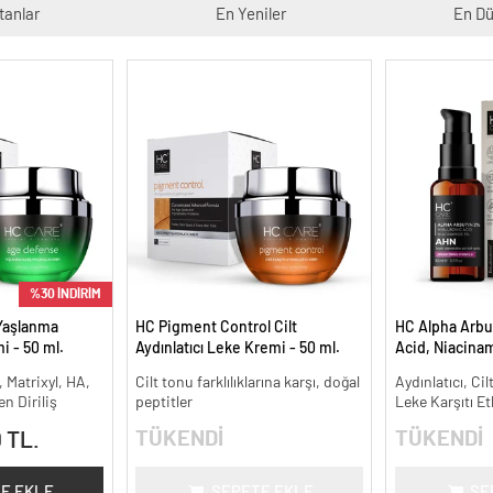
tanlar
En Yeniler
En Dü
%30 İNDİRİM
Yaşlanma
HC Pigment Control Cilt
HC Alpha Arbu
i - 50 ml.
Aydınlatıcı Leke Kremi - 50 ml.
Acid, Niacina
Leke Karşıtı ve
, Matrixyl, HA,
Cilt tonu farklılıklarına karşı, doğal
Aydınlatıcı, Cil
n Diriliş
peptitler
Leke Karşıtı Et
TÜKENDİ
TÜKENDİ
 TL.
E EKLE
SEPETE EKLE
SE