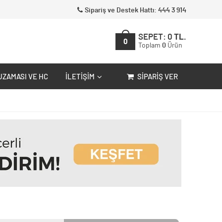
Sipariş ve Destek Hattı: 444 3 914
SEPET:
0
TL.
0
Toplam
0
Ürün
UZAMASI VE HC
İLETIŞIM
SIPARIŞ VER