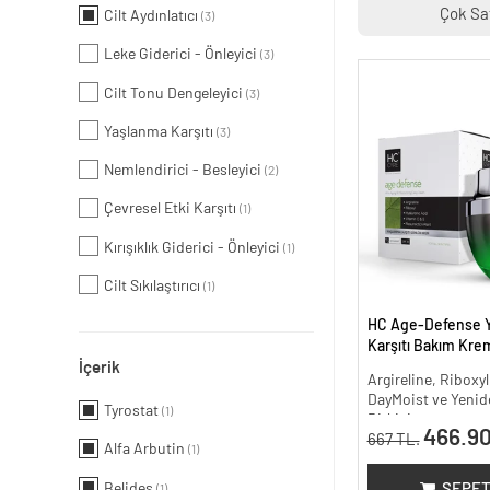
Çok Sa
Cilt Aydınlatıcı
(3)
Leke Giderici - Önleyici
(3)
Cilt Tonu Dengeleyici
(3)
Yaşlanma Karşıtı
(3)
Nemlendirici - Besleyici
(2)
Çevresel Etki Karşıtı
(1)
Kırışıklık Giderici - Önleyici
(1)
Cilt Sıkılaştırıcı
(1)
HC Age-Defense 
Karşıtı Bakım Krem
İçerik
Argireline, Riboxyl
DayMoist ve Yenide
Tyrostat
(1)
Bitkisi
466.90
667 TL.
Alfa Arbutin
(1)
Belides
SEPET
(1)