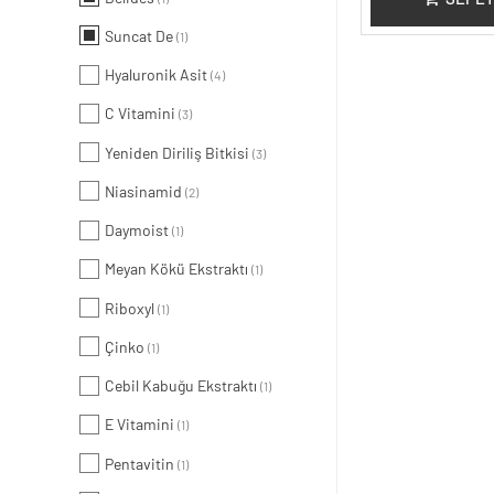
Suncat De
(1)
Hyaluronik Asit
(4)
C Vitamini
(3)
Yeniden Diriliş Bitkisi
(3)
Niasinamid
(2)
Daymoist
(1)
Meyan Kökü Ekstraktı
(1)
Riboxyl
(1)
Çinko
(1)
Cebil Kabuğu Ekstraktı
(1)
E Vitamini
(1)
Pentavitin
(1)