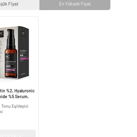
şük Fiyat
En Yüksek Fiyat
tin %2, Hyaluronic
mide %5 Serum,
 Aydınlatıcı - 30 ml.
t Tonu Eşitleyici
ki
PETE EKLE