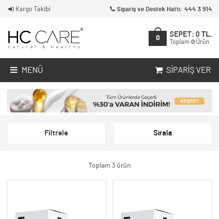
Kargo Takibi
Sipariş ve Destek Hattı: 444 3 914
SEPET:
0
TL.
0
Toplam
0
Ürün
MENÜ
SIPARIŞ VER
Filtrele
Sırala
Toplam 3 ürün