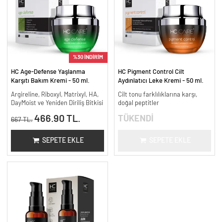
%30 İNDİRİM
HC Age-Defense Yaşlanma
HC Pigment Control Cilt
Karşıtı Bakım Kremi - 50 ml.
Aydınlatıcı Leke Kremi - 50 ml.
Argireline, Riboxyl, Matrixyl, HA,
Cilt tonu farklılıklarına karşı,
DayMoist ve Yeniden Diriliş Bitkisi
doğal peptitler
466.90 TL.
TÜKENDİ
667 TL.
SEPETE EKLE
SEPETE EKLE