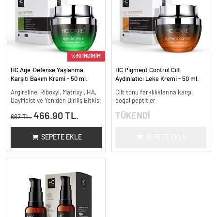
%30 İNDİRİM
HC Age-Defense Yaşlanma
HC Pigment Control Cilt
Karşıtı Bakım Kremi - 50 ml.
Aydınlatıcı Leke Kremi - 50 ml.
Argireline, Riboxyl, Matrixyl, HA,
Cilt tonu farklılıklarına karşı,
DayMoist ve Yeniden Diriliş Bitkisi
doğal peptitler
466.90 TL.
TÜKENDİ
667 TL.
SEPETE EKLE
SEPETE EKLE