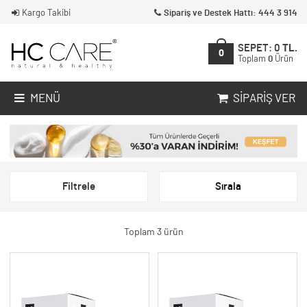
Kargo Takibi
Sipariş ve Destek Hattı: 444 3 914
SEPET:
0
TL.
0
Toplam
0
Ürün
MENÜ
SIPARIŞ VER
Filtrele
Sırala
Toplam 3 ürün