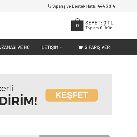
Sipariş ve Destek Hattı: 444 3 914
SEPET:
0
TL.
0
Toplam
0
Ürün
UZAMASI VE HC
İLETIŞIM
SIPARIŞ VER