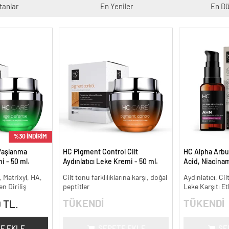
tanlar
En Yeniler
En Dü
%30 İNDİRİM
Yaşlanma
HC Pigment Control Cilt
HC Alpha Arbu
i - 50 ml.
Aydınlatıcı Leke Kremi - 50 ml.
Acid, Niacina
Leke Karşıtı ve
, Matrixyl, HA,
Cilt tonu farklılıklarına karşı, doğal
Aydınlatıcı, Cil
n Diriliş
peptitler
Leke Karşıtı Et
TÜKENDİ
TÜKENDİ
 TL.
E EKLE
SEPETE EKLE
SE