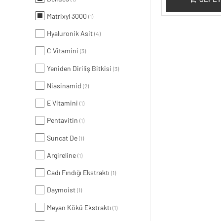
Matrixyl 3000
(1)
Hyaluronik Asit
(4)
C Vitamini
(3)
Yeniden Diriliş Bitkisi
(3)
Niasinamid
(2)
E Vitamini
(1)
Pentavitin
(1)
Suncat De
(1)
Argireline
(1)
Cadı Fındığı Ekstraktı
(1)
Daymoist
(1)
Meyan Kökü Ekstraktı
(1)