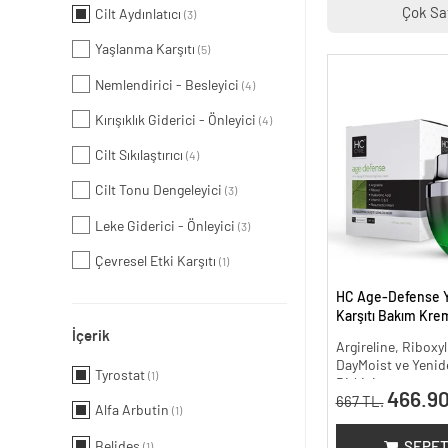
Çok Sa
Cilt Aydınlatıcı
(3)
Yaşlanma Karşıtı
(5)
Nemlendirici - Besleyici
(4)
Kırışıklık Giderici - Önleyici
(4)
Cilt Sıkılaştırıcı
(4)
Cilt Tonu Dengeleyici
(3)
Leke Giderici - Önleyici
(3)
Çevresel Etki Karşıtı
(1)
HC Age-Defense 
Karşıtı Bakım Krem
İçerik
Argireline, Riboxyl
DayMoist ve Yenide
Tyrostat
(1)
Bitkisi
466.90
667 TL.
Alfa Arbutin
(1)
Belides
SEPET
(1)