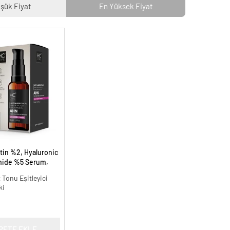
şük Fiyat
En Yüksek Fiyat
tin %2, Hyaluronic
mide %5 Serum,
 Aydınlatıcı - 30 ml.
t Tonu Eşitleyici
ki
PETE EKLE