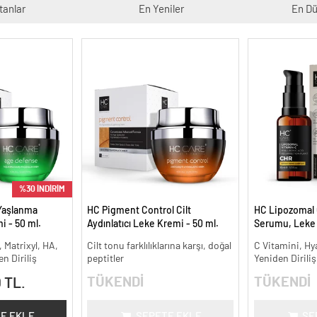
tanlar
En Yeniler
En Dü
%30 İNDİRİM
Yaşlanma
HC Pigment Control Cilt
HC Lipozomal 
i - 50 ml.
Aydınlatıcı Leke Kremi - 50 ml.
Serumu, Leke K
Aydınlatıcı - 30
, Matrixyl, HA,
Cilt tonu farklılıklarına karşı, doğal
C Vitamini, Hy
n Diriliş
peptitler
Yeniden Diriliş
TÜKENDİ
TÜKENDİ
 TL.
E EKLE
SEPETE EKLE
SE