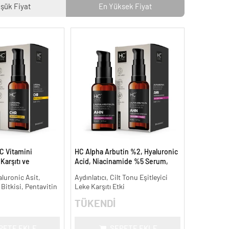
şük Fiyat
En Yüksek Fiyat
C Vitamini
HC Alpha Arbutin %2, Hyaluronic
arşıtı ve
Acid, Niacinamide %5 Serum,
 ml.
Leke Karşıtı ve Aydınlatıcı - 30 ml.
aluronic Asit,
Aydınlatıcı, Cilt Tonu Eşitleyici
 Bitkisi, Pentavitin
Leke Karşıtı Etki
TÜKENDİ
PETE EKLE
SEPETE EKLE