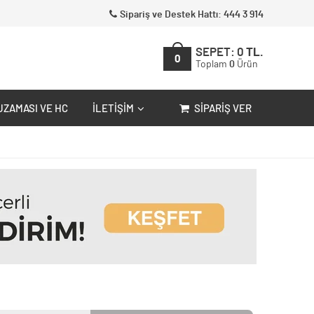
Sipariş ve Destek Hattı: 444 3 914
SEPET:
0
TL.
0
Toplam
0
Ürün
UZAMASI VE HC
İLETIŞIM
SIPARIŞ VER