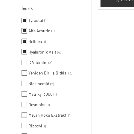
İçerik
Tyrostat
(1)
Alfa Arbutin
(1)
Belides
(1)
Hyaluronik Asit
(4)
C Vitamini
(3)
Yeniden Diriliş Bitkisi
(3)
Niasinamid
(2)
Matrixyl 3000
(1)
Daymoist
(1)
Meyan Kökü Ekstraktı
(1)
Riboxyl
(1)