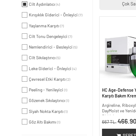
Çok Sa
Cilt Aydınlatıcı
(4)
Kırışıklık Giderici - Önleyici
(7)
Yaşlanma Karşıtı
(7)
Cilt Tonu Dengeleyici
(7)
Nemlendirici - Besleyici
(5)
Cilt Sıkılaştırıcı
(5)
Leke Giderici - Önleyici
(4)
Çevresel Etki Karşıtı
(2)
Peeling - Yenileyici
HC Age-Defense 
(1)
Karşıtı Bakım Krem
Gözenek Sıkılaştırıcı
(1)
Argireline, Riboxyl
DayMoist ve Yenide
Siyah Nokta Karşıtı
(1)
Bitkisi
466.90
667 TL.
Göz Altı Bakımı
(1)
SEPET