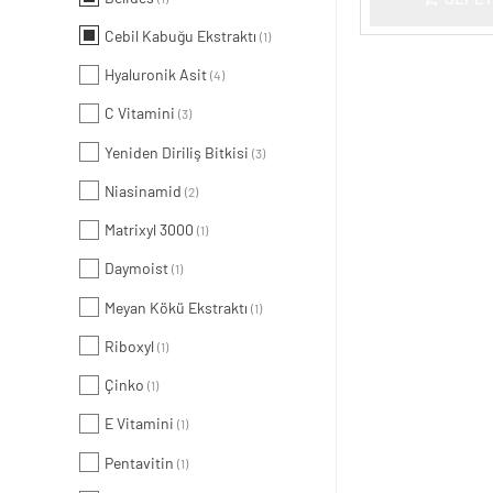
Cebil Kabuğu Ekstraktı
(1)
Hyaluronik Asit
(4)
C Vitamini
(3)
Yeniden Diriliş Bitkisi
(3)
Niasinamid
(2)
Matrixyl 3000
(1)
Daymoist
(1)
Meyan Kökü Ekstraktı
(1)
Riboxyl
(1)
Çinko
(1)
E Vitamini
(1)
Pentavitin
(1)