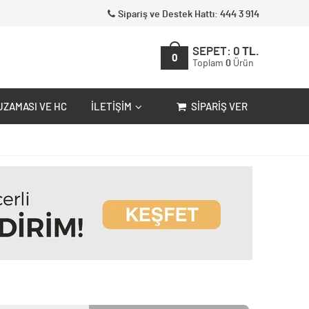
Sipariş ve Destek Hattı: 444 3 914
SEPET:
0
TL.
0
Toplam
0
Ürün
UZAMASI VE HC
İLETIŞIM
SIPARIŞ VER