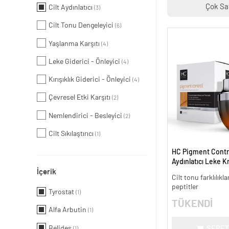
Çok Sa
Cilt Aydınlatıcı
(3)
Cilt Tonu Dengeleyici
(6)
Yaşlanma Karşıtı
(4)
Leke Giderici - Önleyici
(4)
Kırışıklık Giderici - Önleyici
(4)
Çevresel Etki Karşıtı
(2)
Nemlendirici - Besleyici
(2)
Cilt Sıkılaştırıcı
(1)
HC Pigment Contro
Aydınlatıcı Leke K
İçerik
Cilt tonu farklılıkl
peptitler
Tyrostat
(1)
TÜKENDİ
Alfa Arbutin
(1)
Belides
SEPET
(1)