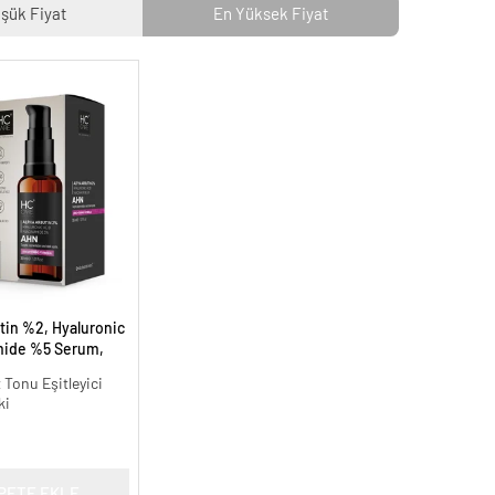
şük Fiyat
En Yüksek Fiyat
tin %2, Hyaluronic
mide %5 Serum,
 Aydınlatıcı - 30 ml.
t Tonu Eşitleyici
ki
PETE EKLE