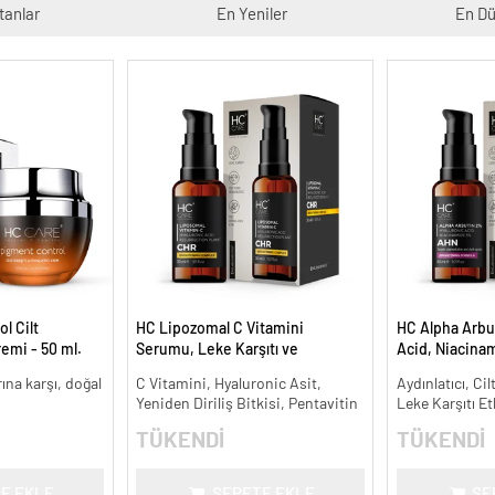
tanlar
En Yeniler
En Dü
l Cilt
HC Lipozomal C Vitamini
HC Alpha Arbu
remi - 50 ml.
Serumu, Leke Karşıtı ve
Acid, Niacina
Aydınlatıcı - 30 ml.
Leke Karşıtı ve
arına karşı, doğal
C Vitamini, Hyaluronic Asit,
Aydınlatıcı, Cil
Yeniden Diriliş Bitkisi, Pentavitin
Leke Karşıtı Et
TÜKENDİ
TÜKENDİ
E EKLE
SEPETE EKLE
SE