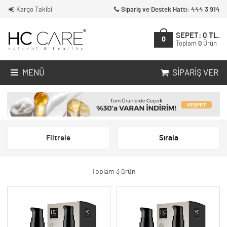
Kargo Takibi
Sipariş ve Destek Hattı: 444 3 914
SEPET:
0
TL.
0
Toplam
0
Ürün
MENÜ
SIPARIŞ VER
Filtrele
Sırala
Toplam 3 ürün