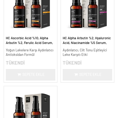
HC Ascorbic Acid %10, Alpha
HC Alpha Arbutin %2, Hyaluronic
Arbutin %2, Ferulic Acid Serum,
Acid, Niacinamide %5 Serum,
Koyu ve Yoğun Leke Karşıtı - 30
Leke Karşıtı ve Aydınlatıcı - 30
Yoğun Lekelere Karşı Aydınlatıcı
Aydınlatıcı, Cilt Tonu Eşitleyici
ml.
ml.
Antioksidan Formül
Leke Karşıtı Etki
TÜKENDİ
TÜKENDİ
SEPETE EKLE
SEPETE EKLE