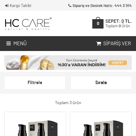
Kargo Takibi
Sipariş ve Destek Hattı: 444 3 914
SEPET:
0
TL.
0
Toplam
0
Ürün
MENÜ
SIPARIŞ VER
Filtrele
Sırala
Toplam 3 ürün