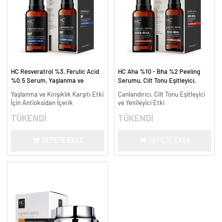
HC Resveratrol %3, Ferulic Acid
HC Aha %10 - Bha %2 Peeling
%0.5 Serum, Yaşlanma ve
Serumu, Cilt Tonu Eşitleyici,
Kırışıklık Karşıtı - 30 ml.
Canlandırıcı - 30 ml.
Yaşlanma ve Kırışıklık Karşıtı Etki
Canlandırıcı, Cilt Tonu Eşitleyici
İçin Antioksidan İçerik
ve Yenileyici Etki
TÜKENDİ
TÜKENDİ
SEPETE EKLE
SEPETE EKLE