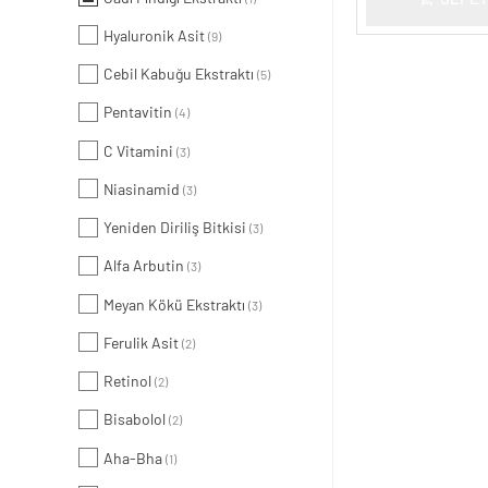
Hyaluronik Asit
(9)
Cebil Kabuğu Ekstraktı
(5)
Pentavitin
(4)
C Vitamini
(3)
Niasinamid
(3)
Yeniden Diriliş Bitkisi
(3)
Alfa Arbutin
(3)
Meyan Kökü Ekstraktı
(3)
Ferulik Asit
(2)
Retinol
(2)
Bisabolol
(2)
Aha-Bha
(1)