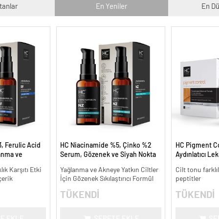
tanlar
En Yeniler
En Dü
, Ferulic Acid
HC Niacinamide %5, Çinko %2
HC Pigment Con
anma ve
Serum, Gözenek ve Siyah Nokta
Aydınlatıcı Le
30 ml.
Oluşumunu Gidermeye Yardımcı
lık Karşıtı Etki
Yağlanma ve Akneye Yatkın Ciltler
Cilt tonu farklı
- 30 ml.
çerik
İçin Gözenek Sıkılaştırıcı Formül
peptitler
TÜKENDİ
TÜKENDİ
E EKLE
SEPETE EKLE
SE