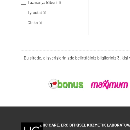
Tazmanya Biberi
(1)
Tyrostat
(1)
Çinko
(1)
Bu sitede, alışverişlerinizde belirttiğiniz bilgileriniz 3. 
HC CARE, ERC BITKISEL KOZMETIK LABORATUVA