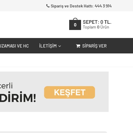
Sipariş ve Destek Hattı: 444 3 914
SEPET:
0
TL.
0
Toplam
0
Ürün
UZAMASI VE HC
İLETIŞIM
SIPARIŞ VER