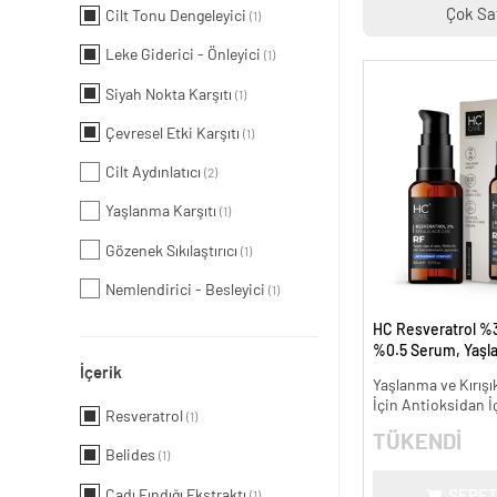
Çok Sa
Cilt Tonu Dengeleyici
(1)
Leke Giderici - Önleyici
(1)
Siyah Nokta Karşıtı
(1)
Çevresel Etki Karşıtı
(1)
Cilt Aydınlatıcı
(2)
Yaşlanma Karşıtı
(1)
Gözenek Sıkılaştırıcı
(1)
Nemlendirici - Besleyici
(1)
HC Resveratrol %3
%0.5 Serum, Yaşl
İçerik
Kırışıklık Karşıtı - 
Yaşlanma ve Kırışık
İçin Antioksidan İ
Resveratrol
(1)
TÜKENDİ
Belides
(1)
Cadı Fındığı Ekstraktı
SEPET
(1)